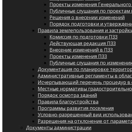
Проекты изменения Генерального
Публичные слушания по проектам 
Решения о внесении изменений
Порядок подготовки и утверждени
Правила землепользования и застройк
Комиссия по подготовки ПЗЗ
Действующая редакция ПЗЗ
Внесение изменений в ПЗЗ
Проекты изменения ПЗЗ
Публичные слушания по изменени
Документация по планировке террито
Административные регламенты в облас
Исчерпывающий перечень процедур в 
Местные нормативы градостроительно
Порядок осмотра зданий
Правила благоустройства
Программы развития поселения
Условно-разрешенный вид использован
Разрешения на отклонение от парамет
Документы администрации