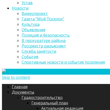
Устав
Новости
Видеопроект
Газета “Мой Поселок”
Культура
Объявления
Полиция и безопасность
В прокуратуре района
Россреестр разъясняет
Служба занятости
События
Спортивные новости и события поселения
Skip to content
Главная
Документы
Градостроительство
Генеральный план
Актуальная редакция