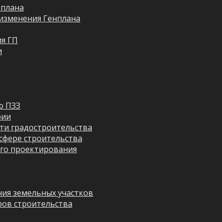
 плана
изменения Генплана
я ГП
и
ю ПЗЗ
рии
ти градостроительства
сфере строительства
го проектирования
ия земельных участков
ров строительства