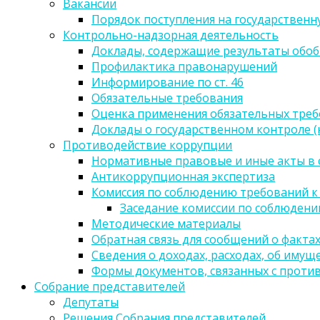
Вакансии
Порядок поступления на государственн
Контрольно-надзорная деятельность
Доклады, содержащие результаты обо
Профилактика правонарушений
Информирование по ст. 46
Обязательные требования
Оценка применения обязательных тре
Доклады о государственном контроле 
Противодействие коррупции
Нормативные правовые и иные акты в 
Антикоррупционная экспертиза
Комиссия по соблюдению требований к
Заседание комиссии по соблюден
Методические материалы
Обратная связь для сообщений о факта
Сведения о доходах, расходах, об имущ
Формы документов, связанных с проти
Собрание представителей
Депутаты
Решения Собрания представителей