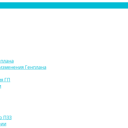
 плана
изменения Генплана
я ГП
и
ю ПЗЗ
рии