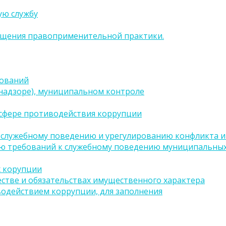
ую службу
бщения правоприменительной практики.
бований
(надзоре), муниципальном контроле
сфере противодействия коррупции
 служебному поведению и урегулированию конфликта ин
ию требований к служебному поведению муниципальных
х корупции
естве и обязательствах имущественного характера
водействием коррупции, для заполнения