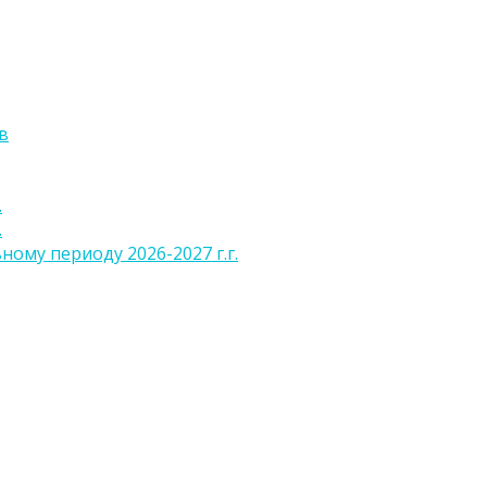
в
.
.
ому периоду 2026-2027 г.г.