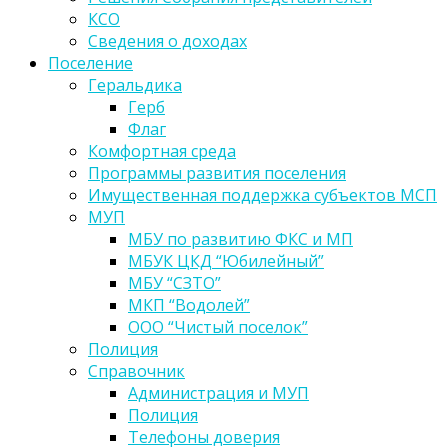
КСО
Сведения о доходах
Поселение
Геральдика
Герб
Флаг
Комфортная среда
Программы развития поселения
Имущественная поддержка субъектов МСП
МУП
МБУ по развитию ФКС и МП
МБУК ЦКД “Юбилейный”
МБУ “СЗТО”
МКП “Водолей”
ООО “Чистый поселок”
Полиция
Справочник
Администрация и МУП
Полиция
Телефоны доверия