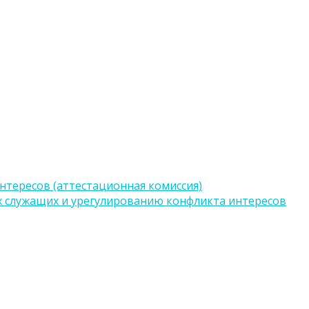
тересов (аттестационная комиссия)
 служащих и урегулированию конфликта интересов