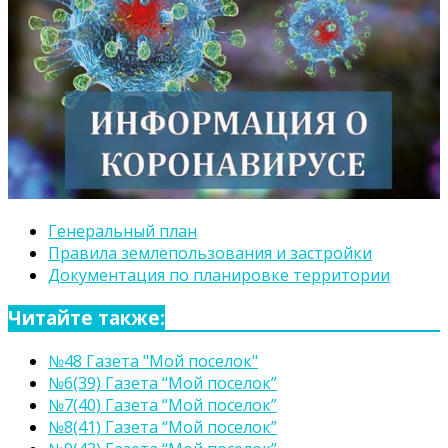
Генеральный план
Правила землепользования и застройки
Документация по планировке территории
Читайте также:
№48 Газета "Мой поселок"
№6(39) Газета “Мой поселок”
№7(40) Газета “Мой поселок”
№8(41) Газета “Мой поселок”