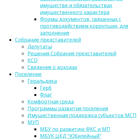
имуществе и обязательствах
имущественного характера
Формы документов, связанных с
противодействием коррупции, для
заполнения
Собрание представителей
Депутаты
Решения Собрания представителей
КСО
Сведения о доходах
Поселение
Геральдика
Герб
Флаг
Комфортная среда
Программы развития поселения
Имущественная поддержка субъектов МСП
МУП
МБУ по развитию ФКС и МП
МБУК ЦКД “Юбилейный”