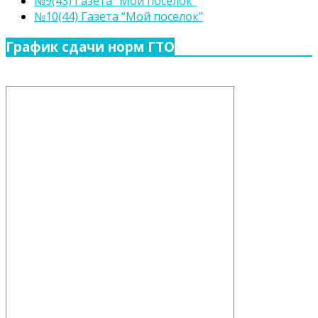
№9(43) Газета “Мой поселок”
№10(44) Газета “Мой поселок”
График сдачи норм ГТО