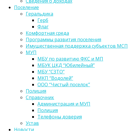
Сведения о доходах
Поселение
Геральдика
Герб
Флаг
Комфортная среда
Программы развития поселения
Имущественная поддержка субъектов МСП
МУП
МБУ по развитию ФКС и МП
МБУК ЦКД “Юбилейный”
МБУ “СЗТО”
МКП “Водолей”
ООО “Чистый поселок”
Полиция
Справочник
Администрация и МУП
Полиция
Телефоны доверия
Устав
Новости