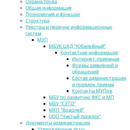
Охрана труда
Общая информация
Полномочия и функции
Структура
Реестры и перечни информационных
систем
МУП
МБУК ЦКД “Юбилейный”
Контактная информация
Интернет-приемная
Формы заявлений и
обращений
Состав администрации
и порядок приема
Контакты МУПов
МБУ по развитию ФКС и МП
МБУ “СЗТО”
МКП “Водолей”
ООО “Чистый поселок”
Документы администрации
Утвержденные акты