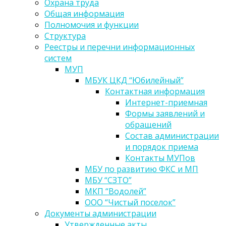
Охрана труда
Общая информация
Полномочия и функции
Структура
Реестры и перечни информационных
систем
МУП
МБУК ЦКД “Юбилейный”
Контактная информация
Интернет-приемная
Формы заявлений и
обращений
Состав администрации
и порядок приема
Контакты МУПов
МБУ по развитию ФКС и МП
МБУ “СЗТО”
МКП “Водолей”
ООО “Чистый поселок”
Документы администрации
Утвержденные акты