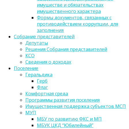
имуществе и обязательствах
имущественного характера
Формы документов, связанных с
противодействием коррупции, для
заполнения
Собрание представителей
Депутаты
Решения Собрания представителей
КСО
Сведения о доходах
Поселение
Геральдика
Герб
Флаг
Комфортная среда
Программы развития поселения
Имущественная поддержка субъектов МСП
МУП
МБУ по развитию ФКС и МП
МБУК ЦКД “Юбилейный”