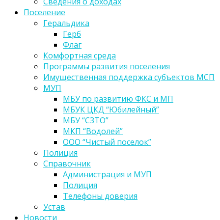
Сведения о доходах
Поселение
Геральдика
Герб
Флаг
Комфортная среда
Программы развития поселения
Имущественная поддержка субъектов МСП
МУП
МБУ по развитию ФКС и МП
МБУК ЦКД “Юбилейный”
МБУ “СЗТО”
МКП “Водолей”
ООО “Чистый поселок”
Полиция
Справочник
Администрация и МУП
Полиция
Телефоны доверия
Устав
Новости