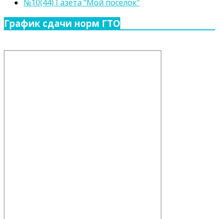
№10(44) Газета “Мой поселок”
График сдачи норм ГТО