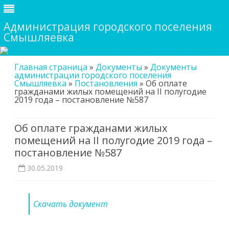
Администрация городского поселения
Смышляевка
Skip
Главная страница
»
Документы
»
Документы
to
администрации городского поселения
content
Смышляевка
»
Постановления
»
Об оплате
гражданами жилых помещений на II полугодие
2019 года – постановление №587
Об оплате гражданами жилых
помещений на II полугодие 2019 года –
постановление №587
30.05.2019
Скачать документ