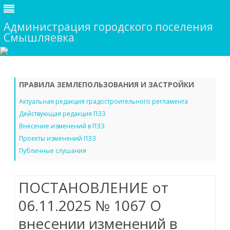
Администрация городского поселения
Смышляевка
Skip
to
content
ПРАВИЛА ЗЕМЛЕПОЛЬЗОВАНИЯ И ЗАСТРОЙКИ
Актуальная редакция градостроительного регламента
Действующая редакция ПЗЗ
Внесение изменений в ПЗЗ
Проекты изменений ПЗЗ
Публичные слушания
ПОСТАНОВЛЕНИЕ от
06.11.2025 № 1067 О
внесении изменений в