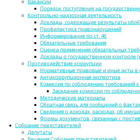
Вакансии
Порядок поступления на государственн
Контрольно-надзорная деятельность
Доклады, содержащие результаты обо
Профилактика правонарушений
Информирование по ст. 46
Обязательные требования
Оценка применения обязательных тре
Доклады о государственном контроле 
Противодействие коррупции
Нормативные правовые и иные акты в 
Антикоррупционная экспертиза
Комиссия по соблюдению требований к
Заседание комиссии по соблюден
Методические материалы
Обратная связь для сообщений о факта
Сведения о доходах, расходах, об имущ
Формы документов, связанных с проти
Собрание представителей
Депутаты
Решения Собрания представителей