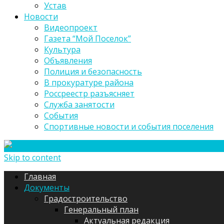
Устав
Новости
Видеопроект
Газета “Мой Поселок”
Культура
Объявления
Полиция и безопасность
В прокуратуре района
Россреестр разъясняет
Служба занятости
События
Спортивные новости и события поселения
Skip to content
Главная
Документы
Градостроительство
Генеральный план
Актуальная редакция