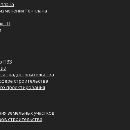
 плана
изменения Генплана
я ГП
и
ю ПЗЗ
рии
ти градостроительства
сфере строительства
го проектирования
ия земельных участков
ров строительства