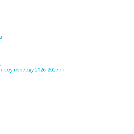
в
.
.
ому периоду 2026-2027 г.г.