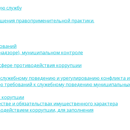
ую службу
бщения правоприменительной практики.
бований
(надзоре), муниципальном контроле
сфере противодействия коррупции
 служебному поведению и урегулированию конфликта ин
ию требований к служебному поведению муниципальных
х корупции
естве и обязательствах имущественного характера
водействием коррупции, для заполнения