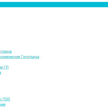
 плана
изменения Генплана
я ГП
и
ю ПЗЗ
рии