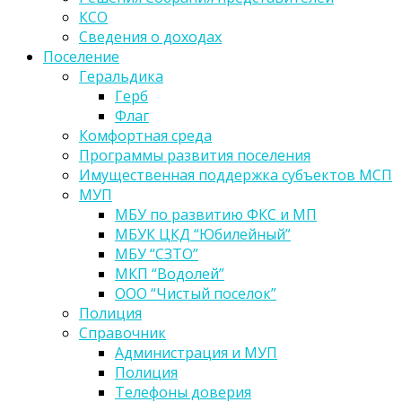
КСО
Сведения о доходах
Поселение
Геральдика
Герб
Флаг
Комфортная среда
Программы развития поселения
Имущественная поддержка субъектов МСП
МУП
МБУ по развитию ФКС и МП
МБУК ЦКД “Юбилейный”
МБУ “СЗТО”
МКП “Водолей”
ООО “Чистый поселок”
Полиция
Справочник
Администрация и МУП
Полиция
Телефоны доверия