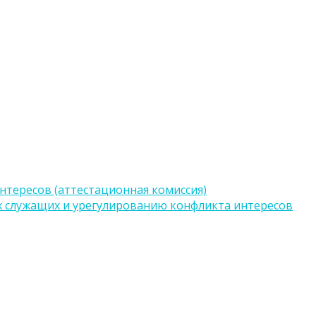
тересов (аттестационная комиссия)
 служащих и урегулированию конфликта интересов