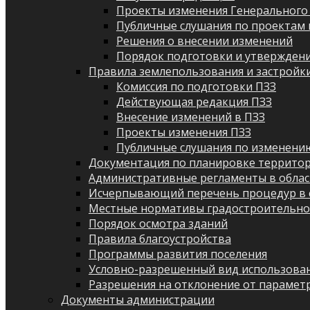
Проекты изменения Генерального
Публичные слушания по проектам 
Решения о внесении изменений
Порядок подготовки и утверждени
Правила землепользования и застройк
Комиссия по подготовки ПЗЗ
Действующая редакция ПЗЗ
Внесение изменений в ПЗЗ
Проекты изменения ПЗЗ
Публичные слушания по изменени
Документация по планировке террито
Административные регламенты в облас
Исчерпывающий перечень процедур в 
Местные нормативы градостроительно
Порядок осмотра зданий
Правила благоустройства
Программы развития поселения
Условно-разрешенный вид использован
Разрешения на отклонение от парамет
Документы администрации