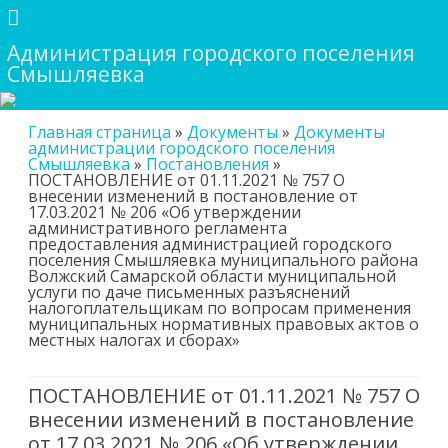
Администрация городского поселения
Смышляевка
Skip
Главная страница
»
Документы
»
Документы
to
администрации городского поселения
content
Смышляевка
»
Постановления
»
ПОСТАНОВЛЕНИЕ от 01.11.2021 № 757 О
внесении изменений в постановление от
17.03.2021 № 206 «Об утверждении
административного регламента
предоставления администрацией городского
поселения Смышляевка муниципального района
Волжский Самарской области муниципальной
услуги по даче письменных разъяснений
налогоплательщикам по вопросам применения
муниципальных нормативных правовых актов о
местных налогах и сборах»
ПОСТАНОВЛЕНИЕ от 01.11.2021 № 757 О
внесении изменений в постановление
от 17.03.2021 № 206 «Об утверждении