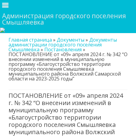
Администрация городского поселения
Смышляевка
Skip
Главная страница
»
Документы
»
Документы
to
администрации городского поселения
content
Смышляевка
»
Постановления
»
ПОСТАНОВЛЕНИЕ от «09» апреля 2024 г. № 342 “О
внесении изменений в муниципальную
программу «Благоустройство территории
городского поселения Смышляевка
муниципального района Волжский Самарской
области на 2023-2025 годы”
ПОСТАНОВЛЕНИЕ от «09» апреля 2024
г. № 342 “О внесении изменений в
муниципальную программу
«Благоустройство территории
городского поселения Смышляевка
муниципального района Волжский