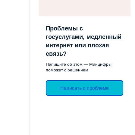
СОЦИАЛЬН
ОТЧЕТЫ
ИМУЩЕСТ
ЭКОЛОГИЧЕСКОЕ
ПОДДЕРЖК
Проблемы с
ЗАКОНОДАТЕЛЬСТВО
СЛУЖБА ГО
госуслугами, медленный
ЭКСПЕРТНЫЕ ЗАКЛЮЧЕНИЯ
интернет или плохая
ТОРГИ
связь?
ОБЪЯВЛЕН
Напишите об этом — Минцифры
АДМИНИС
поможет с решением
ВАКАНСИИ
Написать о проблеме
КОНТРОЛ
ДЕЯТЕЛЬН
ПРОТИВОД
КОРРУПЦИ