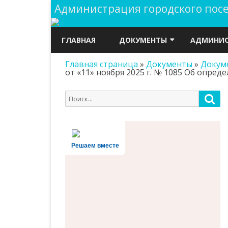
Администрация городского по
ГЛАВНАЯ
ДОКУМЕНТЫ
АДМИНИС
Главная страница
»
Документы
»
Докум
ГРАДОСТРОИТЕЛЬСТВО
ПУБЛИЧНЫ
от «11» ноября 2025 г. № 1085 Об опр
ДОКУМЕНТЫ
ОХРАНА Т
Поиск
АДМИНИСТРАЦИИ
Пои
ОБЩАЯ И
для:
РЕШЕНИЯ СОБРАНИЯ
ПОЛНОМО
ПРЕДСТАВИТЕЛЕЙ
Решаем вместе
СТРУКТУР
ПРОЕКТЫ НОРМАТИВНО-
ПРАВОВЫХ АКТОВ
РЕЕСТРЫ И
ИНФОРМА
ГОСУДАРСТВЕННЫЕ ЗАКУПКИ
ДОКУМЕН
ВЫБОРЫ
АДМИНИС
БЮДЖЕТ ПОСЕЛЕНИЯ