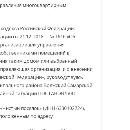
правления многоквартирным
 кодекса Российской Федерации,
ССИИ ПО
ации от 21.12. 2018 № 1616 «Об
ЕБОВАНИЙ
ОВЕДЕНИЮ
рганизации для управления
собственниками помещений в
ения таким домом или выбранный
управляющая организация, и о внесении
РЕСОВ
ийской Федерации», руководствуясь
ипального района Волжский Самарской
вычайной ситуации ПОСТАНОВЛЯЮ:
Чистый поселок» (ИНН 6330102724),
положенным по адресу: