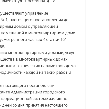
шляевка, ул. Шоссейная, д. 1А
существляют управление
№ 1, настоящего постановления до
тирным домом с управляющей
и помещений в многоквартирном доме
усмотренного частью 4 статьи 161
да.
ению многоквартирными домами, услуг
ущества в многоквартирных домах,
ивных и технических параметров дома,
иодичности каждой из таких работ и
ия настоящего постановления
сайте Администрации городского
 информационной системе жилищно-
х дней со дня принятия настоящего