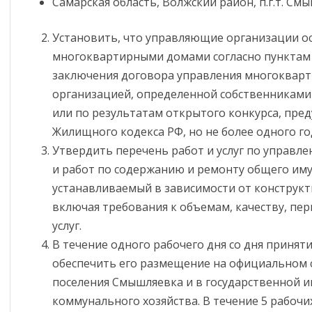
Самарская область, Волжский район, п.г.т. Смы
ОБЯЗАТЕЛЬСТВАХ
ИМУЩЕСТВЕННОГО
Установить, что управляющие организации о
ХАРАКТЕРА
многоквартирными домами согласно пунктам 
ФОРМЫ ДОКУМЕНТОВ,
заключения договора управления многоквар
СВЯЗАННЫХ С
организацией, определенной собственникам
ПРОТИВОДЕЙСТВИЕМ
или по результатам открытого конкурса, пред
КОРРУПЦИИ, ДЛЯ
Жилищного кодекса РФ, но не более одного го
ЗАПОЛНЕНИЯ
Утвердить перечень работ и услуг по управл
и работ по содержанию и ремонту общего им
устанавливаемый в зависимости от конструкт
включая требования к объемам, качеству, пер
услуг.
В течение одного рабочего дня со дня принят
обеспечить его размещение на официальном 
поселения Смышляевка и в государственной
коммунального хозяйства. В течение 5 рабочи