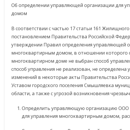
Об определении управляющей организации для у
ИНФОРМИРОВАНИЕ ПО СТ. 46
АНТИКОРРУПЦИОННАЯ
домом
ЭКСПЕРТИЗА
ОБЯЗАТЕЛЬНЫЕ ТРЕБОВАНИЯ
В соответствии с частью 17 статьи 161 Жилищного
КОМИССИЯ ПО СОБЛЮДЕНИЮ
ЗАСЕДАНИЕ КОМИ
ОЦЕНКА ПРИМЕНЕНИЯ
постановлением Правительства Российской Федер
ТРЕБОВАНИЙ К СЛУЖЕБНОМУ
СОБЛЮДЕНИЮ ТР
ОБЯЗАТЕЛЬНЫХ ТРЕБОВАНИЙ
ПОВЕДЕНИЮ И
К СЛУЖЕБНОМУ П
утверждении Правил определения управляющей о
УРЕГУЛИРОВАНИЮ
МУНИЦИПАЛЬНЫХ
многоквартирным домом, в отношении которого 
ДОКЛАДЫ О
КОНФЛИКТА ИНТЕРЕСОВ
СЛУЖАЩИХ И
ГОСУДАРСТВЕННОМ
многоквартирном доме не выбран способ управл
(АТТЕСТАЦИОННАЯ
УРЕГУЛИРОВАНИЮ
КОНТРОЛЕ (НАДЗОРЕ),
способ управления не реализован, не определена 
КОМИССИЯ)
КОНФЛИКТА ИНТЕ
МУНИЦИПАЛЬНОМ
изменений в некоторые акты Правительства Росс
КОНТРОЛЕ
МЕТОДИЧЕСКИЕ МАТЕРИАЛЫ
Уставом городского поселения Смышляевка муниц
области, а также с угрозой возникновения чрез
ОБРАТНАЯ СВЯЗЬ ДЛЯ
СООБЩЕНИЙ О ФАКТАХ
Определить управляющую организацию ООО «
КОРУПЦИИ
для управления многоквартирным домом, рас
СВЕДЕНИЯ О ДОХОДАХ,
РАСХОДАХ, ОБ ИМУЩЕСТВЕ И