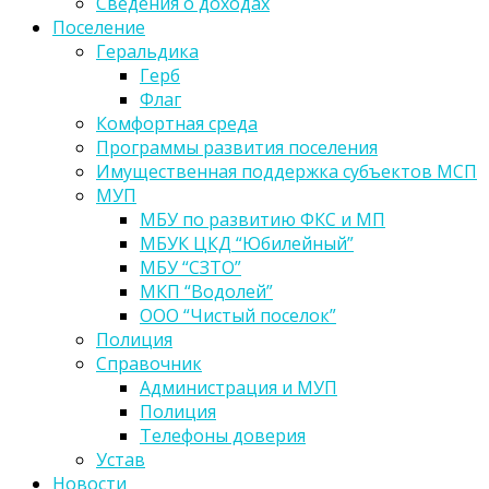
Сведения о доходах
Поселение
Геральдика
Герб
Флаг
Комфортная среда
Программы развития поселения
Имущественная поддержка субъектов МСП
МУП
МБУ по развитию ФКС и МП
МБУК ЦКД “Юбилейный”
МБУ “СЗТО”
МКП “Водолей”
ООО “Чистый поселок”
Полиция
Справочник
Администрация и МУП
Полиция
Телефоны доверия
Устав
Новости