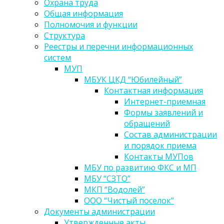
Охрана труда
Общая информация
Полномочия и функции
Структура
Реестры и перечни информационных
систем
МУП
МБУК ЦКД “Юбилейный”
Контактная информация
Интернет-приемная
Формы заявлений и
обращений
Состав администрации
и порядок приема
Контакты МУПов
МБУ по развитию ФКС и МП
МБУ “СЗТО”
МКП “Водолей”
ООО “Чистый поселок”
Документы администрации
Утвержденные акты