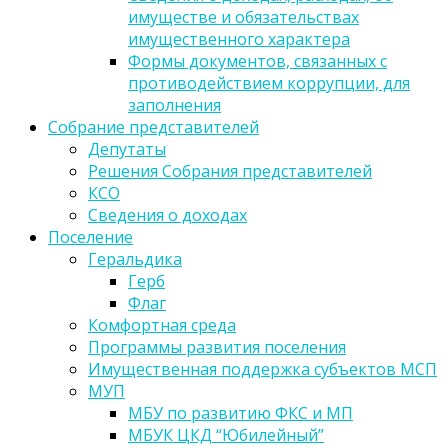
имуществе и обязательствах
имущественного характера
Формы документов, связанных с
противодействием коррупции, для
заполнения
Собрание представителей
Депутаты
Решения Собрания представителей
КСО
Сведения о доходах
Поселение
Геральдика
Герб
Флаг
Комфортная среда
Программы развития поселения
Имущественная поддержка субъектов МСП
МУП
МБУ по развитию ФКС и МП
МБУК ЦКД “Юбилейный”