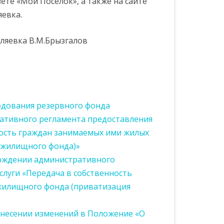
те «Мой Поселок», а также на сайте
евка.
ляевка В.М.Брызгалов
ССИИ ПО
ЕБОВАНИЙ
ОВЕДЕНИЮ
одования резервного фонда
тивного регламента предоставления
РЕСОВ
ность граждан занимаемых ими жилых
 жилищного фонда)»
ерждении административного
луги «Передача в собственность
илищного фонда (приватизация
 внесении изменений в Положение «О