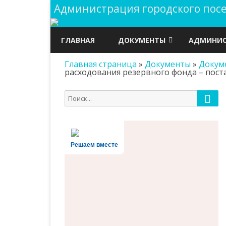
Администрация городского по
ГЛАВНАЯ
ДОКУМЕНТЫ
АДМИНИС
Главная страница
»
Документы
»
Докум
ГРАДОСТРОИТЕЛЬСТВО
ПУБЛИЧНЫ
расходования резервного фонда – пос
ДОКУМЕНТЫ
ОХРАНА Т
Пои
Поиск
АДМИНИСТРАЦИИ
ОБЩАЯ И
для:
РЕШЕНИЯ СОБРАНИЯ
ПОЛНОМО
ПРЕДСТАВИТЕЛЕЙ
Решаем вместе
СТРУКТУР
ПРОЕКТЫ НОРМАТИВНО-
ПРАВОВЫХ АКТОВ
РЕЕСТРЫ И
ИНФОРМА
ГОСУДАРСТВЕННЫЕ ЗАКУПКИ
ДОКУМЕН
ВЫБОРЫ
АДМИНИС
БЮДЖЕТ ПОСЕЛЕНИЯ