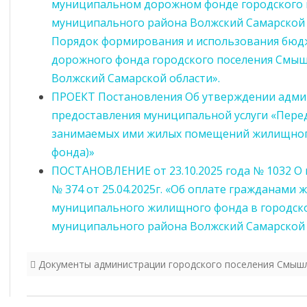
муниципальном дорожном фонде городского 
ОБЯЗАТЕЛЬСТВАХ
муниципального района Волжский Самарской 
ИМУЩЕСТВЕННОГО
Порядок формирования и использования бюд
ХАРАКТЕРА
дорожного фонда городского поселения Смы
ФОРМЫ ДОКУМЕНТОВ,
Волжский Самарской области».
СВЯЗАННЫХ С
ПРОЕКТ Постановления Об утверждении адми
ПРОТИВОДЕЙСТВИЕМ
предоставления муниципальной услуги «Перед
КОРРУПЦИИ, ДЛЯ
занимаемых ими жилых помещений жилищног
ЗАПОЛНЕНИЯ
фонда)»
ПОСТАНОВЛЕНИЕ от 23.10.2025 года № 1032 О
№ 374 от 25.04.2025г. «Об оплате гражданам
муниципального жилищного фонда в городск
муниципального района Волжский Самарской об
Документы администрации городского поселения Смыш