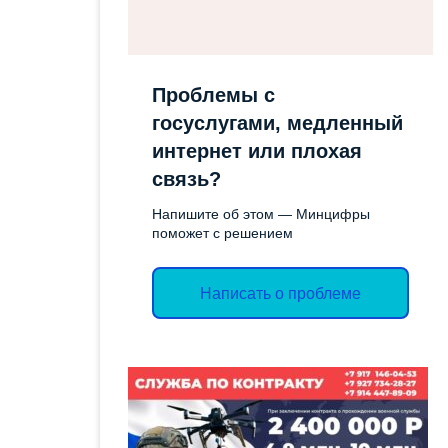
СОЦИАЛЬН
ОТЧЕТЫ
ИМУЩЕСТ
ЭКОЛОГИЧЕСКОЕ
ПОДДЕРЖК
Проблемы с
ЗАКОНОДАТЕЛЬСТВО
СЛУЖБА ГО
госуслугами, медленный
ЭКСПЕРТНЫЕ ЗАКЛЮЧЕНИЯ
интернет или плохая
ТОРГИ
связь?
ОБЪЯВЛЕН
Напишите об этом — Минцифры
АДМИНИС
поможет с решением
ВАКАНСИИ
Написать о проблеме
КОНТРОЛ
ДЕЯТЕЛЬН
ПРОТИВОД
КОРРУПЦИ