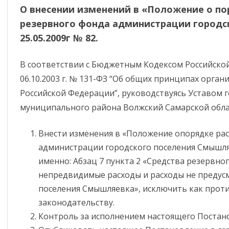
МКП “ВОДОЛЕЙ”
СТРОИТЕЛЬСТВА
АЯ СФЕРА
РЕГЛАМЕНТЫ
СТАТИСТИЧЕСКИЕ ДАННЫЕ
ИСПОЛЬЗОВАНИЕ
УСТАВ
О внесении изменений в «Положение о по
БЮДЖЕТНЫХ СРЕД
резервного фонда администрации городс
ООО “ЧИСТЫЙ ПО
МЕСТНЫЕ НОРМАТИВЫ
ВЕННАЯ
ПРОЕКТЫ НОРМАТИВНО-
КОММУНАЛЬНОЕ ХОЗЯЙСТВО
ОТОПИТЕЛЬНЫЙ 
25.05.2009г № 82.
ГРАДОСТРОИТЕЛЬНОГО
А СУБЪЕКТОВ МСП
ПРАВОВЫХ АКТОВ
ОТЧЕТЫ
2025-2026ГГ.
ОБРАЗОВАНИЕ
ПРОЕКТИРОВАНИЯ
 И ЧС
РЕГЛАМЕНТЫ
ГОД КУЛЬТУРЫ
ОТОПИТЕЛЬНЫЙ 
В соответствии с Бюджетным Кодексом Российско
ПОРЯДОК ОСМОТРА ЗДАНИЙ
МУНИЦИПАЛЬНОГО
БЕЗОПАСНОСТИ
2026-2027ГГ.
06.10.2003 г. № 131-ФЗ “Об общих принципах орга
КОНТРОЛЯ
Российской Федерации”, руководствуясь Уставом 
ПРАВИЛА БЛАГОУСТРОЙСТВА
ПРЕДУПРЕЖДЕНИЕ И
ИЯ
муниципального района Волжский Самарской об
МУНИЦИПАЛЬНЫЕ УСЛУГИ
ЛИКВИДАЦИЯ ЧС
ПРОГРАММЫ РАЗВИТИЯ
ТРАЦИИ
ПОСЕЛЕНИЯ
ПОРЯДОК ОБЖАЛОВАНИЯ
ПАМЯТКИ ПО ГО И ЧС
Внести изменения в «Положение опорядке ра
ПОРЯДОК ПОСТУПЛЕНИЯ НА
администрации городского поселения Смышляев
УСЛОВНО-РАЗРЕШЕННЫЙ ВИД
АНТИМОНОПОЛЬНЫЙ
ТЕЛЕФОНЫ ЭКСТРЕННЫХ
ГОСУДАРСТВЕННУЮ СЛУЖБУ
ЬНО-НАДЗОРНАЯ
ДОКЛАДЫ, СОДЕРЖАЩИЕ
ИСПОЛЬЗОВАНИЯ
именно: Абзац 7 пункта 2 «Средства резервно
КОМПЛАЕНС
СЛУЖБ
ОСТЬ
РЕЗУЛЬТАТЫ ОБОБЩЕНИЯ
ЗЕМЕЛЬНЫХ УЧАСТКОВ
непредвидимые расходы и расходы не преду
ПРАВОПРИМЕНИТЕЛЬНОЙ
поселения Смышляевка», исключить как про
ЕЙСТВИЕ
НОРМАТИВНЫЕ ПРАВОВЫЕ И
РАЗРЕШЕНИЯ НА
ПРАКТИКИ.
законодательству.
И
ИНЫЕ АКТЫ В СФЕРЕ
ОТКЛОНЕНИЕ ОТ
ПРОФИЛАКТИКА
ПРОТИВОДЕЙСТВИЯ
Контроль за исполнением настоящего Постано
ПАРАМЕТРОВ
ПРАВОНАРУШЕНИЙ
КОРРУПЦИИ
СТРОИТЕЛЬСТВА