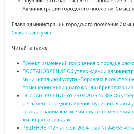
Опубликовать настоящее Постановление в газе
Администрации городского поселения Смышля
ИНФОРМИРОВАНИЕ ПО СТ. 46
АНТИКОРРУПЦИОННАЯ
ЭКСПЕРТИЗА
ОБЯЗАТЕЛЬНЫЕ ТРЕБОВАНИЯ
Глава администрации городского поселения Смыш
КОМИССИЯ ПО СОБЛЮДЕНИЮ
ЗАСЕДАНИЕ КОМИ
Скачать документ
ОЦЕНКА ПРИМЕНЕНИЯ
ТРЕБОВАНИЙ К СЛУЖЕБНОМУ
СОБЛЮДЕНИЮ ТР
ОБЯЗАТЕЛЬНЫХ ТРЕБОВАНИЙ
ПОВЕДЕНИЮ И
К СЛУЖЕБНОМУ П
Читайте также:
УРЕГУЛИРОВАНИЮ
МУНИЦИПАЛЬНЫХ
ДОКЛАДЫ О
КОНФЛИКТА ИНТЕРЕСОВ
СЛУЖАЩИХ И
ГОСУДАРСТВЕННОМ
Проект изменений положения о порядке расх
(АТТЕСТАЦИОННАЯ
УРЕГУЛИРОВАНИЮ
КОНТРОЛЕ (НАДЗОРЕ),
ПОСТАНОВЛЕНИЕ Об утверждении администра
КОМИССИЯ)
КОНФЛИКТА ИНТЕ
МУНИЦИПАЛЬНОМ
муниципальной услуги «Передача в собствен
КОНТРОЛЕ
МЕТОДИЧЕСКИЕ МАТЕРИАЛЫ
помещений жилищного фонда (приватизация
ПОСТАНОВЛЕНИЕ от 25.04.2025 № 388 Об утв
ОБРАТНАЯ СВЯЗЬ ДЛЯ
регламента предоставления муниципальной ус
СООБЩЕНИЙ О ФАКТАХ
граждан занимаемых ими жилых помещений ж
КОРУПЦИИ
жилищного фонда)»
СВЕДЕНИЯ О ДОХОДАХ,
РЕШЕНИЕ «12 » апреля 2024 года № 245/53 «О
РАСХОДАХ, ОБ ИМУЩЕСТВЕ И