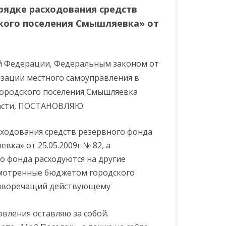
СОБЫТИЯ
МКП “ВОДОЛЕЙ”
ПОЛИЦИЯ
ПОРЯДОК ПРИЕМА
рядке расходования средств
СТВ
кого поселения Смышляевка» от
СЕЛОК”
СПОРТИВНЫЕ НОВОСТИ И
ПЕРИОД
ООО “ЧИСТЫЙ ПОСЕЛОК”
ТЕЛЕФОНЫ ДОВЕРИЯ
КОНТАКТЫ МУПОВ
СОБЫТИЯ ПОСЕЛЕНИЯ
ПЕРИОД
ПЛАН ПОДГОТОВКИ К
й Федерации, Федеральным законом от
ОТОПИТЕЛЬНОМУ ПЕРИОДУ
низации местного самоуправления в
2026-2027 Г.Г.
городского поселения Смышляевка
ласти, ПОСТАНОВЛЯЮ:
сходования средств резервного фонда
ка» от 25.05.2009г № 82, а
го фонда расходуются на другие
смотренные бюджетом городского
тиворечащий действующему
вления оставляю за собой.