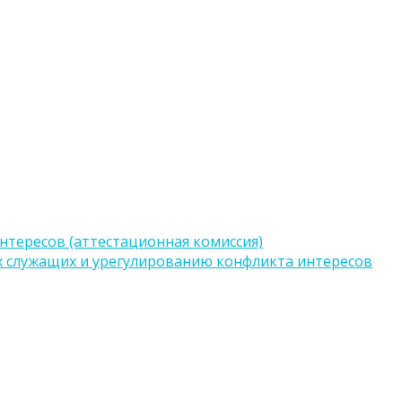
тересов (аттестационная комиссия)
 служащих и урегулированию конфликта интересов