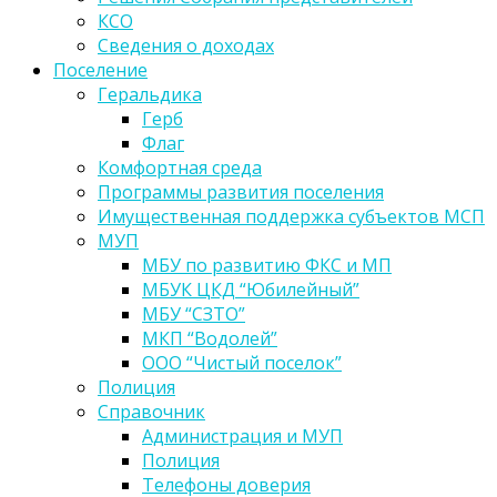
КСО
Сведения о доходах
Поселение
Геральдика
Герб
Флаг
Комфортная среда
Программы развития поселения
Имущественная поддержка субъектов МСП
МУП
МБУ по развитию ФКС и МП
МБУК ЦКД “Юбилейный”
МБУ “СЗТО”
МКП “Водолей”
ООО “Чистый поселок”
Полиция
Справочник
Администрация и МУП
Полиция
Телефоны доверия