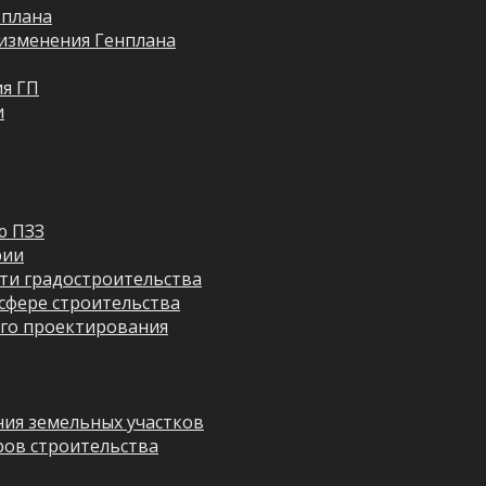
 плана
изменения Генплана
я ГП
и
ю ПЗЗ
рии
ти градостроительства
сфере строительства
го проектирования
ия земельных участков
ров строительства