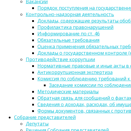
Вакансии
Порядок поступления на государственн
Контрольно-надзорная деятельность
Доклады, содержащие результаты обо
Профилактика правонарушений
Информирование по ст. 46
Обязательные требования
Оценка применения обязательных тре
Доклады о государственном контроле 
Противодействие коррупции
Нормативные правовые и иные акты в 
Антикоррупционная экспертиза
Комиссия по соблюдению требований к
Заседание комиссии по соблюден
Методические материалы
Обратная связь для сообщений о факта
Сведения о доходах, расходах, об имущ
Формы документов, связанных с проти
Собрание представителей
Депутаты
Решения Собрания представителей