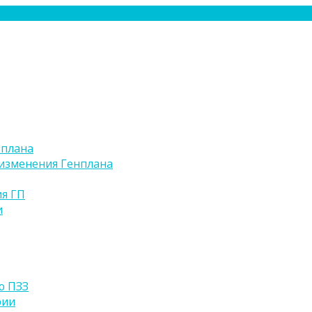
 плана
изменения Генплана
я ГП
и
ю ПЗЗ
рии