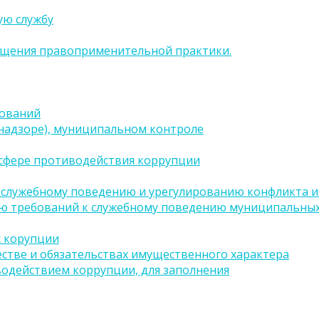
ую службу
бщения правоприменительной практики.
бований
(надзоре), муниципальном контроле
сфере противодействия коррупции
 служебному поведению и урегулированию конфликта ин
ию требований к служебному поведению муниципальных
х корупции
естве и обязательствах имущественного характера
водействием коррупции, для заполнения