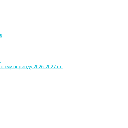
в
.
.
ому периоду 2026-2027 г.г.