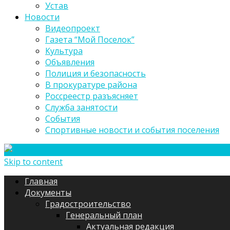
Устав
Новости
Видеопроект
Газета “Мой Поселок”
Культура
Объявления
Полиция и безопасность
В прокуратуре района
Россреестр разъясняет
Служба занятости
События
Спортивные новости и события поселения
Skip to content
Главная
Документы
Градостроительство
Генеральный план
Актуальная редакция