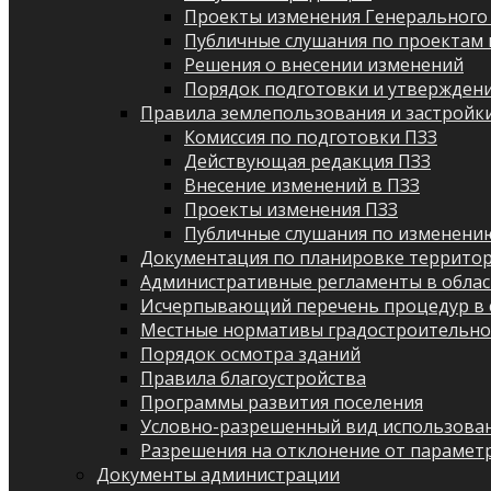
Проекты изменения Генерального
Публичные слушания по проектам 
Решения о внесении изменений
Порядок подготовки и утверждени
Правила землепользования и застройк
Комиссия по подготовки ПЗЗ
Действующая редакция ПЗЗ
Внесение изменений в ПЗЗ
Проекты изменения ПЗЗ
Публичные слушания по изменени
Документация по планировке террито
Административные регламенты в облас
Исчерпывающий перечень процедур в 
Местные нормативы градостроительно
Порядок осмотра зданий
Правила благоустройства
Программы развития поселения
Условно-разрешенный вид использован
Разрешения на отклонение от парамет
Документы администрации