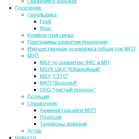
Сведения о доходах
Поселение
Геральдика
Герб
Флаг
Комфортная среда
Программы развития поселения
Имущественная поддержка субъектов МСП
МУП
МБУ по развитию ФКС и МП
МБУК ЦКД “Юбилейный”
МБУ “СЗТО”
МКП “Водолей”
ООО “Чистый поселок”
Полиция
Справочник
Администрация и МУП
Полиция
Телефоны доверия
Устав
Новости