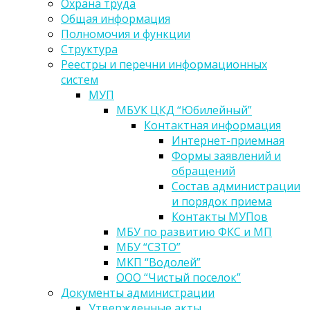
Охрана труда
Общая информация
Полномочия и функции
Структура
Реестры и перечни информационных
систем
МУП
МБУК ЦКД “Юбилейный”
Контактная информация
Интернет-приемная
Формы заявлений и
обращений
Состав администрации
и порядок приема
Контакты МУПов
МБУ по развитию ФКС и МП
МБУ “СЗТО”
МКП “Водолей”
ООО “Чистый поселок”
Документы администрации
Утвержденные акты