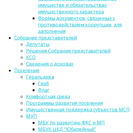
имуществе и обязательствах
имущественного характера
Формы документов, связанных с
противодействием коррупции, для
заполнения
Собрание представителей
Депутаты
Решения Собрания представителей
КСО
Сведения о доходах
Поселение
Геральдика
Герб
Флаг
Комфортная среда
Программы развития поселения
Имущественная поддержка субъектов МСП
МУП
МБУ по развитию ФКС и МП
МБУК ЦКД “Юбилейный”