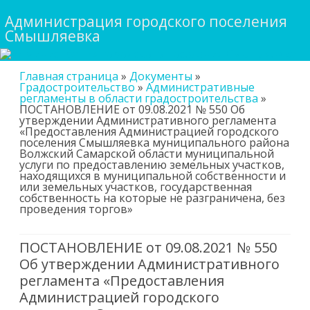
Администрация городского поселения
Смышляевка
Skip
Главная страница
»
Документы
»
to
Градостроительство
»
Административные
content
регламенты в области градостроительства
»
ПОСТАНОВЛЕНИЕ от 09.08.2021 № 550 Об
утверждении Административного регламента
«Предоставления Администрацией городского
поселения Смышляевка муниципального района
Волжский Самарской области муниципальной
услуги по предоставлению земельных участков,
находящихся в муниципальной собственности и
или земельных участков, государственная
собственность на которые не разграничена, без
проведения торгов»
ПОСТАНОВЛЕНИЕ от 09.08.2021 № 550
Об утверждении Административного
регламента «Предоставления
Администрацией городского