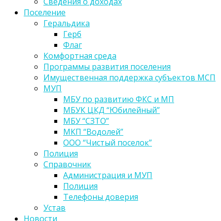
Сведения о доходах
Поселение
Геральдика
Герб
Флаг
Комфортная среда
Программы развития поселения
Имущественная поддержка субъектов МСП
МУП
МБУ по развитию ФКС и МП
МБУК ЦКД “Юбилейный”
МБУ “СЗТО”
МКП “Водолей”
ООО “Чистый поселок”
Полиция
Справочник
Администрация и МУП
Полиция
Телефоны доверия
Устав
Новости