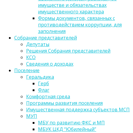
имуществе и обязательствах
имущественного характера
Формы документов, связанных с
противодействием коррупции, для
заполнения
Собрание представителей
Депутаты
Решения Собрания представителей
КСО
Сведения о доходах
Поселение
Геральдика
Герб
Флаг
Комфортная среда
Программы развития поселения
Имущественная поддержка субъектов МСП
МУП
МБУ по развитию ФКС и МП
МБУК ЦКД “Юбилейный”