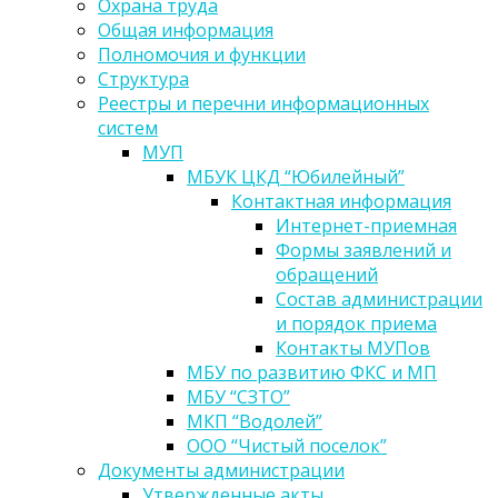
Охрана труда
Общая информация
Полномочия и функции
Структура
Реестры и перечни информационных
систем
МУП
МБУК ЦКД “Юбилейный”
Контактная информация
Интернет-приемная
Формы заявлений и
обращений
Состав администрации
и порядок приема
Контакты МУПов
МБУ по развитию ФКС и МП
МБУ “СЗТО”
МКП “Водолей”
ООО “Чистый поселок”
Документы администрации
Утвержденные акты