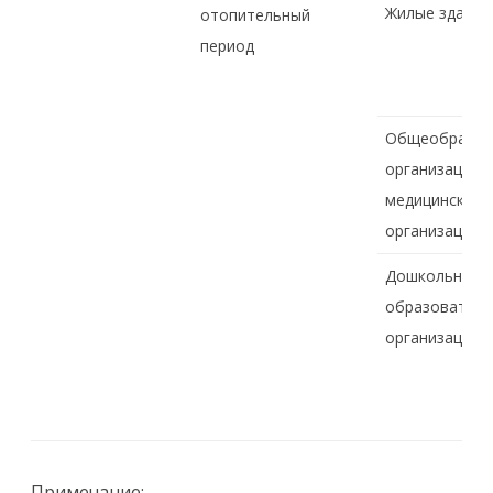
Жилые здания
отопительный
период
Общеобразов
организации,
медицинские
организации
Дошкольные
образовател
организации
Примечание: