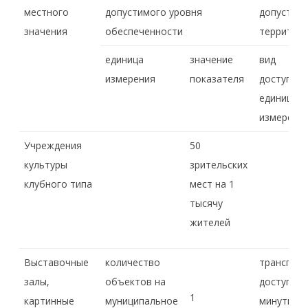
местного
допустимого уровня
допустимо
значения
обеспеченности
территори
единица
значение
вид
измерения
показателя
доступнос
единица
измерени
Учреждения
50
культуры
зрительских
клубного типа
мест на 1
тысячу
жителей
Выставочные
количество
транспор
залы,
объектов на
доступнос
1
картинные
муниципальное
минуты