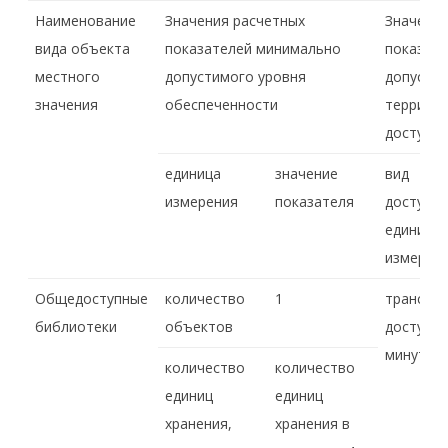
Наименование
Значения расчетных
Значения
вида объекта
показателей минимально
показат
местного
допустимого уровня
допустим
значения
обеспеченности
террито
доступн
единица
значение
вид
измерения
показателя
доступно
единица
измерен
Общедоступные
количество
1
транспо
библиотеки
объектов
доступно
минуты
количество
количество
единиц
единиц
хранения,
хранения в