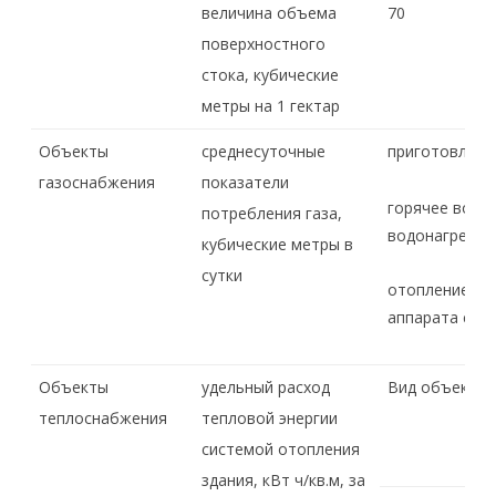
величина объема
70
поверхностного
стока, кубические
метры на 1 гектар
Объекты
среднесуточные
приготовление
газоснабжения
показатели
горячее водо
потребления газа,
водонагревате
кубические метры в
сутки
отопление с 
аппарата с во
Объекты
удельный расход
Вид объекта
теплоснабжения
тепловой энергии
системой отопления
здания, кВт ч/кв.м, за