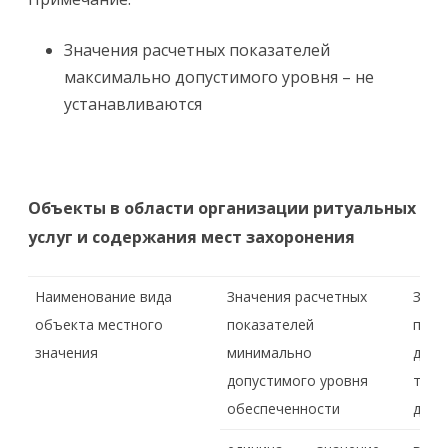
Значения расчетных показателей
максимально допустимого уровня – не
устанавливаются
Объекты в области организации ритуальных
услуг и содержания мест захоронения
Наименование вида
Значения расчетных
Знач
объекта местного
показателей
пока
значения
минимально
допу
допустимого уровня
терр
обеспеченности
дост