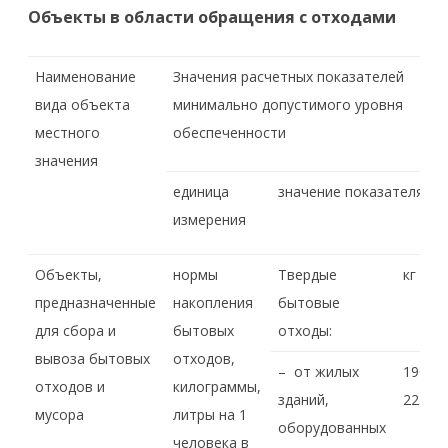
Объекты в области обращения с отходами
Наименование
Значения расчетных показателей
вида объекта
минимально допустимого уровня
местного
обеспеченности
значения
единица
значение показателя
измерения
Объекты,
нормы
Твердые
кг
предназначенные
накопления
бытовые
для сбора и
бытовых
отходы:
вывоза бытовых
отходов,
– от жилых
190-
отходов и
килограммы,
зданий,
225
мусора
литры на 1
оборудованных
человека в