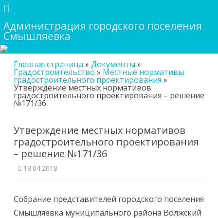
Администрация городского поселения
Смышляевка
Skip
Главная страница
»
Документы
»
to
Градостроительство
»
Местные нормативы
content
градостроительного проектирования
»
Утверждение местных нормативов
градостроительного проектирования – решение
№171/36
Утверждение местных нормативов
градостроительного проектирования
– решение №171/36
18.04.2018
Собрание представителей городского поселения
Смышляевка муниципального района Волжский