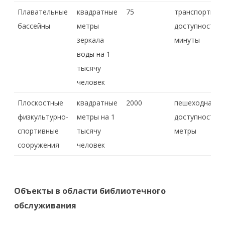
Плавательные
квадратные
75
транспортная
бассейны
метры
доступность,
зеркала
минуты
воды на 1
тысячу
человек
Плоскостные
квадратные
2000
пешеходная
физкультурно-
метры на 1
доступность,
спортивные
тысячу
метры
сооружения
человек
Объекты в области библиотечного
обслуживания