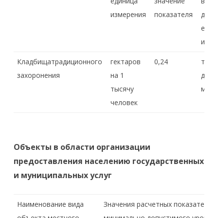
единица
значение
вид
измерения
показателя
дост
един
изме
Кладбищатрадиционного
гектаров
0,24
тран
захоронения
на 1
дост
тысячу
мину
человек
Объекты в области организации
предоставления населению государственных
и муниципальных услуг
Наименование вида
Значения расчетных показателей
объекта местного
минимально допустимого уровня