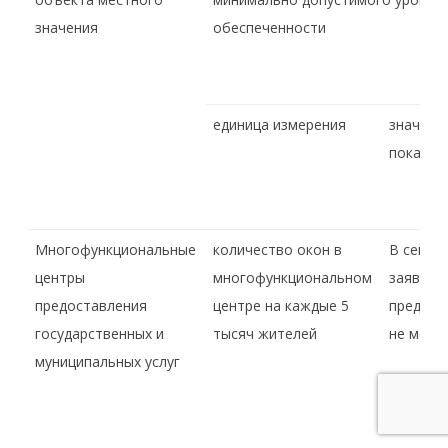
значения
обеспеченности
единица измерения
значени
показат
Многофункциональные
количество окон в
В секто
центры
многофункциональном
заявите
предоставления
центре на каждые 5
предусм
государственных и
тысяч жителей
не менее
муниципальных услуг