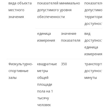
вида объекта
показателей минимально
показателей 
местного
допустимого уровня
допустимого 
значения
обеспеченности
территориаль
доступности
единица
значение
вид
измерения
показателя
доступности,
единица
измерения
Физкультурно-
квадратные
350
транспортная
спортивные
метры
доступность,
залы
общей
минуты
площади
пола на 1
тысячу
человек