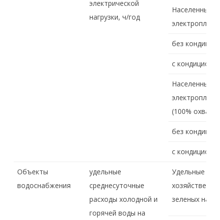
электрической
Населенные п
нагрузки, ч/год
электроплита
без кондицио
с кондиционе
Населенные п
электроплита
(100% охвата)
без кондицио
с кондиционе
Объекты
удельные
Удельные сре
водоснабжения
среднесуточные
хозяйственно-
расходы холодной и
зеленых наса
горячей воды на