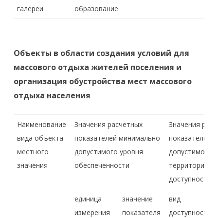
галереи
образование
Объекты в области создания условий для
массового отдыха жителей поселения и
организация обустройства мест массового
отдыха населения
Наименование
Значения расчетных
Значения рас
вида объекта
показателей минимально
показателей 
местного
допустимого уровня
допустимого 
значения
обеспеченности
территориаль
доступности
единица
значение
вид
измерения
показателя
доступности,