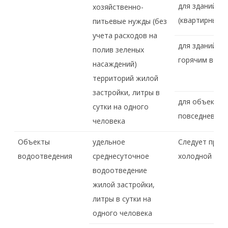
для зданий с
хозяйственно-
(квартирными
питьевые нужды (без
учета расходов на
для зданий с
полив зеленых
горячим вод
насаждений)
территорий жилой
застройки, литры в
для объектов
сутки на одного
повседневног
человека
Объекты
удельное
Следует прин
водоотведения
среднесуточное
холодной и г
водоотведение
жилой застройки,
литры в сутки на
одного человека