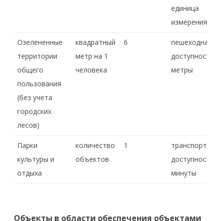
единица
измерения
Озелененные
квадратный
6
пешеходная
территории
метр на 1
доступность,
общего
человека
метры
пользования
(без учета
городских
лесов)
Парки
количество
1
транспортная
культуры и
объектов
доступность,
отдыха
минуты
Объекты в области обеспечения объектами