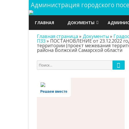
Администрация городского по
ГЛАВНАЯ
ДОКУМЕНТЫ
АДМИНИС
Главная страница
»
Документы
»
Градо
ГРАДОСТРОИТЕЛЬСТВО
ПУБЛИЧНЫ
ПЗЗ
»
ПОСТАНОВЛЕНИЕ от 23.12.2022 го
территории (проект межевания террито
ДОКУМЕНТЫ
ОХРАНА Т
района Волжский Самарской области
АДМИНИСТРАЦИИ
ОБЩАЯ И
Пои
Поиск
РЕШЕНИЯ СОБРАНИЯ
для:
ПОЛНОМО
ПРЕДСТАВИТЕЛЕЙ
СТРУКТУР
ПРОЕКТЫ НОРМАТИВНО-
Решаем вместе
ПРАВОВЫХ АКТОВ
РЕЕСТРЫ И
ИНФОРМА
ГОСУДАРСТВЕННЫЕ ЗАКУПКИ
ДОКУМЕН
ВЫБОРЫ
АДМИНИС
БЮДЖЕТ ПОСЕЛЕНИЯ