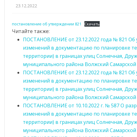
МКП “ВОДОЛЕЙ”
СТРОИТЕЛЬСТВА
АЯ СФЕРА
РЕГЛАМЕНТЫ
СТАТИСТИЧЕСКИЕ ДАННЫЕ
ИСПОЛЬЗОВАНИЕ
УСТАВ
23.12.2022
БЮДЖЕТНЫХ СРЕД
ООО “ЧИСТЫЙ ПО
МЕСТНЫЕ НОРМАТИВЫ
ВЕННАЯ
ПРОЕКТЫ НОРМАТИВНО-
КОММУНАЛЬНОЕ ХОЗЯЙСТВО
ОТОПИТЕЛЬНЫЙ 
ГРАДОСТРОИТЕЛЬНОГО
А СУБЪЕКТОВ МСП
ПРАВОВЫХ АКТОВ
ОТЧЕТЫ
2025-2026ГГ.
постановление об утверждении 821
Скачать
ОБРАЗОВАНИЕ
ПРОЕКТИРОВАНИЯ
Читайте также:
 И ЧС
РЕГЛАМЕНТЫ
ГОД КУЛЬТУРЫ
ОТОПИТЕЛЬНЫЙ 
ПОСТАНОВЛЕНИЕ от 23.12.2022 года № 821 Об
ПОРЯДОК ОСМОТРА ЗДАНИЙ
МУНИЦИПАЛЬНОГО
БЕЗОПАСНОСТИ
2026-2027ГГ.
изменений в документацию по планировке т
КОНТРОЛЯ
ПРАВИЛА БЛАГОУСТРОЙСТВА
территории) в границах улиц Солнечная, Друж
ПРЕДУПРЕЖДЕНИЕ И
ИЯ
МУНИЦИПАЛЬНЫЕ УСЛУГИ
ЛИКВИДАЦИЯ ЧС
муниципального района Волжский Самарской
ПРОГРАММЫ РАЗВИТИЯ
ТРАЦИИ
ПОСТАНОВЛЕНИЕ от 23.12.2022 года № 821 Об
ПОСЕЛЕНИЯ
ПОРЯДОК ОБЖАЛОВАНИЯ
ПАМЯТКИ ПО ГО И ЧС
изменений в документацию по планировке т
ПОРЯДОК ПОСТУПЛЕНИЯ НА
УСЛОВНО-РАЗРЕШЕННЫЙ ВИД
территории) в границах улиц Солнечная, Друж
АНТИМОНОПОЛЬНЫЙ
ТЕЛЕФОНЫ ЭКСТРЕННЫХ
ГОСУДАРСТВЕННУЮ СЛУЖБУ
ЬНО-НАДЗОРНАЯ
ДОКЛАДЫ, СОДЕРЖАЩИЕ
ИСПОЛЬЗОВАНИЯ
КОМПЛАЕНС
СЛУЖБ
муниципального района Волжский Самарской
ОСТЬ
РЕЗУЛЬТАТЫ ОБОБЩЕНИЯ
ЗЕМЕЛЬНЫХ УЧАСТКОВ
ПОСТАНОВЛЕНИЕ от 10.10.2022 г. № 587 О раз
ПРАВОПРИМЕНИТЕЛЬНОЙ
изменений в документацию по планировке т
ЕЙСТВИЕ
НОРМАТИВНЫЕ ПРАВОВЫЕ И
РАЗРЕШЕНИЯ НА
ПРАКТИКИ.
И
ИНЫЕ АКТЫ В СФЕРЕ
территории) в границах улиц Солнечная, Дру
ОТКЛОНЕНИЕ ОТ
ПРОФИЛАКТИКА
ПРОТИВОДЕЙСТВИЯ
ПАРАМЕТРОВ
муниципального района Волжский Самарской
ПРАВОНАРУШЕНИЙ
КОРРУПЦИИ
СТРОИТЕЛЬСТВА