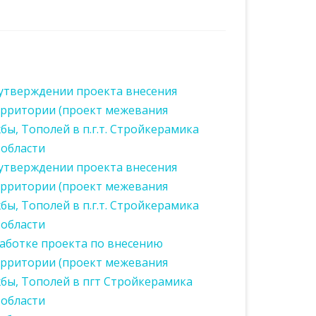
СОБЫТИЯ
МКП “ВОДОЛЕЙ”
ПОЛИЦИЯ
ПОРЯДОК ПРИЕМА
СТВ
СЕЛОК”
СПОРТИВНЫЕ НОВОСТИ И
ПЕРИОД
ООО “ЧИСТЫЙ ПОСЕЛОК”
ТЕЛЕФОНЫ ДОВЕРИЯ
КОНТАКТЫ МУПОВ
СОБЫТИЯ ПОСЕЛЕНИЯ
ПЕРИОД
ПЛАН ПОДГОТОВКИ К
 утверждении проекта внесения
ОТОПИТЕЛЬНОМУ ПЕРИОДУ
ерритории (проект межевания
2026-2027 Г.Г.
бы, Тополей в п.г.т. Стройкерамика
 области
 утверждении проекта внесения
ерритории (проект межевания
бы, Тополей в п.г.т. Стройкерамика
 области
работке проекта по внесению
ерритории (проект межевания
жбы, Тополей в пгт Стройкерамика
 области