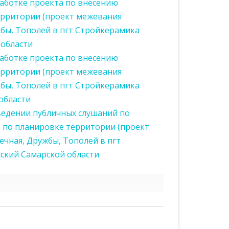
работке проекта по внесению
ерритории (проект межевания
жбы, Тополей в пгт Стройкерамика
 области
ССИИ ПО
работке проекта по внесению
ЕБОВАНИЙ
ерритории (проект межевания
ОВЕДЕНИЮ
жбы, Тополей в пгт Стройкерамика
области
ведении публичных слушаний по
РЕСОВ
 по планировке территории (проект
ечная, Дружбы, Тополей в пгт
ский Самарской области