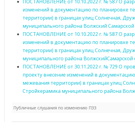
ПОСТАНОВЛЕНИЕ от 10.10.2022 г. № 587 О раз
изменений в документацию по планировке т
ИНФОРМИРОВАНИЕ ПО СТ. 46
АНТИКОРРУПЦИОННАЯ
территории) в границах улиц Солнечная, Дру
ЭКСПЕРТИЗА
ОБЯЗАТЕЛЬНЫЕ ТРЕБОВАНИЯ
муниципального района Волжский Самарской
КОМИССИЯ ПО СОБЛЮДЕНИЮ
ЗАСЕДАНИЕ КОМИ
ПОСТАНОВЛЕНИЕ от 10.10.2022 г. № 587 О раз
ОЦЕНКА ПРИМЕНЕНИЯ
ТРЕБОВАНИЙ К СЛУЖЕБНОМУ
СОБЛЮДЕНИЮ ТР
изменений в документацию по планировке т
ОБЯЗАТЕЛЬНЫХ ТРЕБОВАНИЙ
ПОВЕДЕНИЮ И
К СЛУЖЕБНОМУ П
территории) в границах улиц Солнечная, Дру
УРЕГУЛИРОВАНИЮ
МУНИЦИПАЛЬНЫХ
ДОКЛАДЫ О
муниципального района ВолжскийСамарской 
КОНФЛИКТА ИНТЕРЕСОВ
СЛУЖАЩИХ И
ГОСУДАРСТВЕННОМ
ПОСТАНОВЛЕНИЕ от 30.11.2022 г. № 729 О про
(АТТЕСТАЦИОННАЯ
УРЕГУЛИРОВАНИЮ
КОНТРОЛЕ (НАДЗОРЕ),
КОМИССИЯ)
КОНФЛИКТА ИНТЕ
проекту внесение изменений в документацию
МУНИЦИПАЛЬНОМ
межевания территории) в границах улиц Солн
КОНТРОЛЕ
МЕТОДИЧЕСКИЕ МАТЕРИАЛЫ
Стройкерамика муниципального района Волж
ОБРАТНАЯ СВЯЗЬ ДЛЯ
СООБЩЕНИЙ О ФАКТАХ
Публичные слушания по изменению ПЗЗ
КОРУПЦИИ
СВЕДЕНИЯ О ДОХОДАХ,
РАСХОДАХ, ОБ ИМУЩЕСТВЕ И