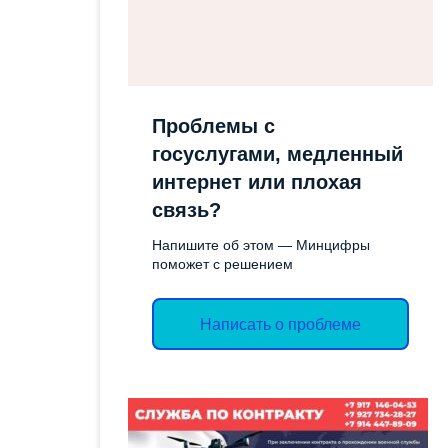
СОЦИАЛЬН
ОТЧЕТЫ
ИМУЩЕСТ
ЭКОЛОГИЧЕСКОЕ
ПОДДЕРЖК
ЗАКОНОДАТЕЛЬСТВО
СЛУЖБА ГО
Проблемы с
ЭКСПЕРТНЫЕ ЗАКЛЮЧЕНИЯ
госуслугами, медленный
ТОРГИ
интернет или плохая
ОБЪЯВЛЕН
связь?
АДМИНИС
Напишите об этом — Минцифры
поможет с решением
ВАКАНСИИ
КОНТРОЛ
Написать о проблеме
ДЕЯТЕЛЬН
ПРОТИВОД
КОРРУПЦИ