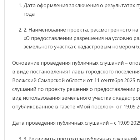
Дата оформления заключения о результатах п
ИНФОРМИРОВАНИЕ ПО СТ. 46
АНТИКОРРУПЦИОННАЯ
года
ЭКСПЕРТИЗА
ОБЯЗАТЕЛЬНЫЕ ТРЕБОВАНИЯ
2. Наименование проекта, рассмотренного на
КОМИССИЯ ПО СОБЛЮДЕНИЮ
ЗАСЕДАНИЕ КОМИ
ОЦЕНКА ПРИМЕНЕНИЯ
«О предоставлении разрешения на условно р
ТРЕБОВАНИЙ К СЛУЖЕБНОМУ
СОБЛЮДЕНИЮ ТР
ОБЯЗАТЕЛЬНЫХ ТРЕБОВАНИЙ
земельного участка с кадастровым номером 63:
ПОВЕДЕНИЮ И
К СЛУЖЕБНОМУ П
УРЕГУЛИРОВАНИЮ
МУНИЦИПАЛЬНЫХ
ДОКЛАДЫ О
КОНФЛИКТА ИНТЕРЕСОВ
СЛУЖАЩИХ И
Основание проведения публичных слушаний – опо
ГОСУДАРСТВЕННОМ
(АТТЕСТАЦИОННАЯ
УРЕГУЛИРОВАНИЮ
в виде постановления Главы городского поселен
КОНТРОЛЕ (НАДЗОРЕ),
КОМИССИЯ)
КОНФЛИКТА ИНТЕ
Волжский Самарской области от 11 сентября 2025 
МУНИЦИПАЛЬНОМ
КОНТРОЛЕ
слушаний по проекту решения о предоставлении 
МЕТОДИЧЕСКИЕ МАТЕРИАЛЫ
вид использования земельного участка с кадастро
ОБРАТНАЯ СВЯЗЬ ДЛЯ
опубликованное в газете «Мой поселок» от 19.09.20
СООБЩЕНИЙ О ФАКТАХ
КОРУПЦИИ
Дата проведения публичных слушаний – с 19.09.2025
СВЕДЕНИЯ О ДОХОДАХ,
РАСХОДАХ, ОБ ИМУЩЕСТВЕ И
3. Реквизиты протокола публичных слушаний,