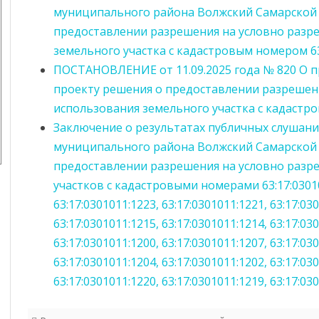
муниципального района Волжский Самарской 
предоставлении разрешения на условно разр
земельного участка с кадастровым номером 63
ПОСТАНОВЛЕНИЕ от 11.09.2025 года № 820 О 
проекту решения о предоставлении разрешен
использования земельного участка с кадастро
Заключение о результатах публичных слушан
муниципального района Волжский Самарской 
предоставлении разрешения на условно разр
участков с кадастровыми номерами 63:17:030101
63:17:0301011:1223, 63:17:0301011:1221, 63:17:03
63:17:0301011:1215, 63:17:0301011:1214, 63:17:03
63:17:0301011:1200, 63:17:0301011:1207, 63:17:03
63:17:0301011:1204, 63:17:0301011:1202, 63:17:03
63:17:0301011:1220, 63:17:0301011:1219, 63:17:03