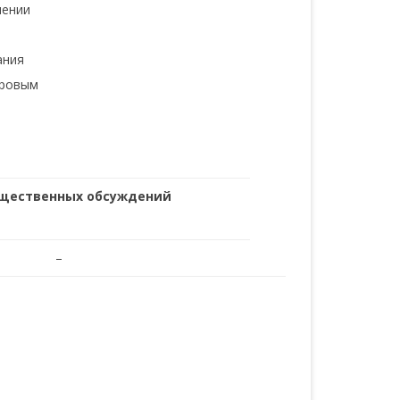
лении
ания
тровым
бщественных обсуждений
–