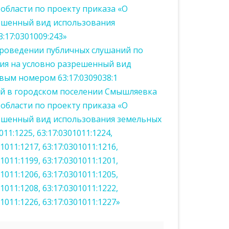
области по проекту приказа «О
ешенный вид использования
:17:0301009:243»
проведении публичных слушаний по
ия на условно разрешенный вид
вым номером 63:17:0309038:1
ий в городском поселении Смышляевка
области по проекту приказа «О
ешенный вид использования земельных
1:1225, 63:17:0301011:1224,
01011:1217, 63:17:0301011:1216,
01011:1199, 63:17:0301011:1201,
01011:1206, 63:17:0301011:1205,
01011:1208, 63:17:0301011:1222,
01011:1226, 63:17:0301011:1227»