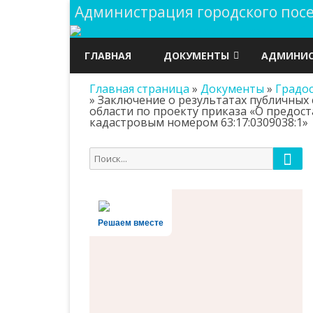
Администрация городского по
ГЛАВНАЯ
ДОКУМЕНТЫ
АДМИНИС
Главная страница
»
Документы
»
Градо
ГРАДОСТРОИТЕЛЬСТВО
ПУБЛИЧНЫ
»
Заключение о результатах публичных
области по проекту приказа «О предос
ДОКУМЕНТЫ
ОХРАНА Т
кадастровым номером 63:17:0309038:1»
АДМИНИСТРАЦИИ
ОБЩАЯ И
Пои
Поиск
РЕШЕНИЯ СОБРАНИЯ
для:
ПОЛНОМО
ПРЕДСТАВИТЕЛЕЙ
СТРУКТУР
ПРОЕКТЫ НОРМАТИВНО-
Решаем вместе
ПРАВОВЫХ АКТОВ
РЕЕСТРЫ И
ИНФОРМА
ГОСУДАРСТВЕННЫЕ ЗАКУПКИ
ДОКУМЕН
ВЫБОРЫ
АДМИНИС
БЮДЖЕТ ПОСЕЛЕНИЯ