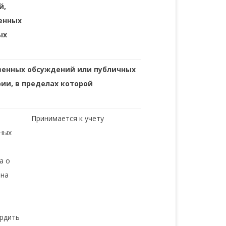
й,
енных
ых
венных обсуждений или
публичных
ии, в пределах которой
Принимается к учету
ных
а о
 на
ердить