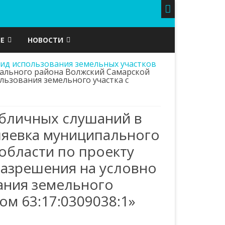
Е
НОВОСТИ
ид использования земельных участков
КА
ВИДЕОПРОЕКТ
ГЕРБ
пального района Волжский Самарской
льзования земельного участка с
АЯ СРЕДА
ГАЗЕТА “МОЙ ПОСЕЛОК”
ФЛАГ
Ы РАЗВИТИЯ
КУЛЬТУРА
убличных слушаний в
Я
ОБЪЯВЛЕНИЯ
яевка муниципального
ЕННАЯ
ПОЛИЦИЯ И БЕЗОПАСНОСТЬ
области по проекту
А СУБЪЕКТОВ МСП
разрешения на условно
ЕЙНЫЙ”
В ПРОКУРАТУРЕ РАЙОНА
КОНТАКТНАЯ ИНФОРМАЦИЯ
ИНТЕРНЕТ-ПРИЕМНАЯ
МБУ ПО РАЗВИТИЮ ФКС И МП
ания земельного
 ФКС И МП
РОССРЕЕСТР РАЗЪЯСНЯЕТ
ФОРМЫ ЗАЯВЛЕНИЙ И
МБУК ЦКД “ЮБИЛЕЙНЫЙ”
ом 63:17:0309038:1»
ОБРАЩЕНИЙ
СЛУЖБА ЗАНЯТОСТИ
ИК
МБУ “СЗТО”
АДМИНИСТРАЦИЯ И МУП
СОСТАВ АДМИНИСТРАЦИИ