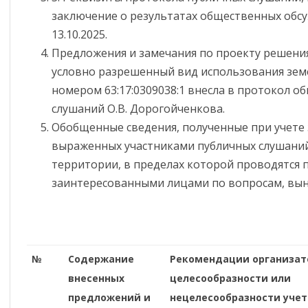
ОБЯЗАТЕЛЬСТВАХ
заключение о результатах общественных обсу
ИМУЩЕСТВЕННОГО
13.10.2025.
ХАРАКТЕРА
Предложения и замечания по проекту решени
условно разрешенный вид использования зем
ФОРМЫ ДОКУМЕНТОВ,
номером 63:17:0309038:1 внесла в протокол 
СВЯЗАННЫХ С
ПРОТИВОДЕЙСТВИЕМ
слушаний О.В. Дорогойченкова.
КОРРУПЦИИ, ДЛЯ
Обобщенные сведения, полученные при учете
ЗАПОЛНЕНИЯ
выраженных участниками публичных слушани
территории, в пределах которой проводятся 
заинтересованными лицами по вопросам, вын
№
Содержание
Рекомендации организат
внесенных
целесообразности или
предложений и
нецелесообразности учет