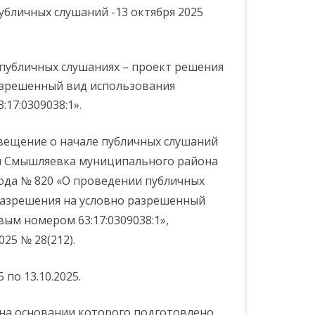
убличных слушаний -13 октября 2025
 публичных слушаниях – проект решения
ССИИ ПО
азрешенный вид использования
ЕБОВАНИЙ
17:0309038:1».
ОВЕДЕНИЮ
вещение о начале публичных слушаний
ия Смышляевка муниципального района
РЕСОВ
года № 820 «О проведении публичных
разрешения на условно разрешенный
вым номером 63:17:0309038:1»,
25 № 28(212).
 по 13.10.2025.
 на основании которого подготовлено