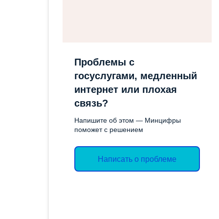
СОЦИАЛЬН
ОТЧЕТЫ
ИМУЩЕСТ
ЭКОЛОГИЧЕСКОЕ
ПОДДЕРЖК
ЗАКОНОДАТЕЛЬСТВО
СЛУЖБА ГО
Проблемы с
ЭКСПЕРТНЫЕ ЗАКЛЮЧЕНИЯ
госуслугами, медленный
ТОРГИ
интернет или плохая
ОБЪЯВЛЕН
связь?
АДМИНИС
Напишите об этом — Минцифры
поможет с решением
ВАКАНСИИ
КОНТРОЛ
Написать о проблеме
ДЕЯТЕЛЬН
ПРОТИВОД
КОРРУПЦИ