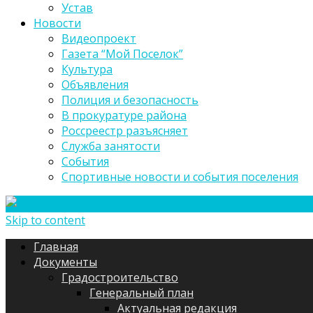
Устав
Новости
Видеопроект
Газета “Мой Поселок”
Культура
Объявления
Полиция и безопасность
В прокуратуре района
Россреестр разъясняет
Служба занятости
События
Спортивные новости и события поселения
Skip to content
Главная
Документы
Градостроительство
Генеральный план
Актуальная редакция