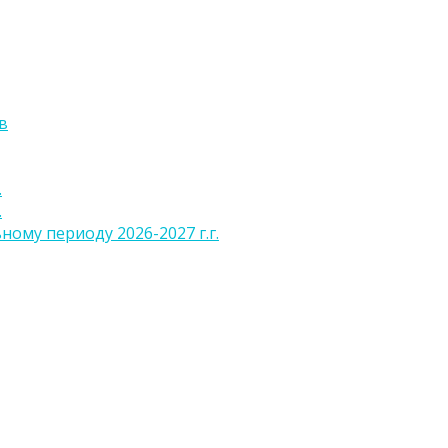
в
.
.
ому периоду 2026-2027 г.г.