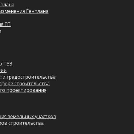
 плана
изменения Генплана
я ГП
и
ю ПЗЗ
рии
ти градостроительства
сфере строительства
го проектирования
ия земельных участков
ров строительства