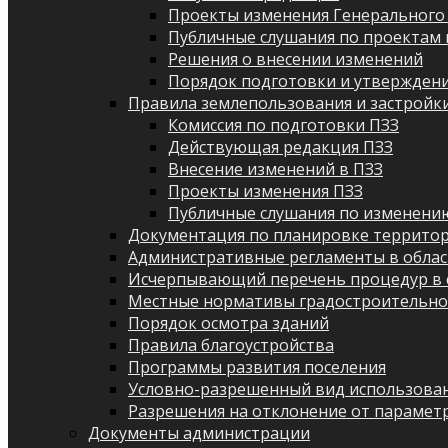
Проекты изменения Генерального
Публичные слушания по проектам 
Решения о внесении изменений
Порядок подготовки и утверждени
Правила землепользования и застройк
Комиссия по подготовки ПЗЗ
Действующая редакция ПЗЗ
Внесение изменений в ПЗЗ
Проекты изменения ПЗЗ
Публичные слушания по изменени
Документация по планировке террито
Административные регламенты в облас
Исчерпывающий перечень процедур в 
Местные нормативы градостроительно
Порядок осмотра зданий
Правила благоустройства
Программы развития поселения
Условно-разрешенный вид использован
Разрешения на отклонение от парамет
Документы администрации