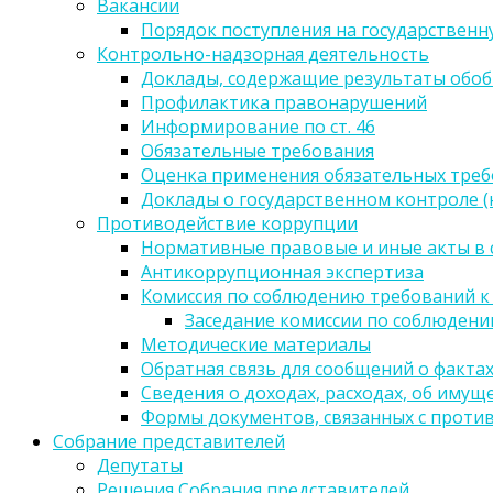
Вакансии
Порядок поступления на государственн
Контрольно-надзорная деятельность
Доклады, содержащие результаты обо
Профилактика правонарушений
Информирование по ст. 46
Обязательные требования
Оценка применения обязательных тре
Доклады о государственном контроле 
Противодействие коррупции
Нормативные правовые и иные акты в 
Антикоррупционная экспертиза
Комиссия по соблюдению требований к
Заседание комиссии по соблюден
Методические материалы
Обратная связь для сообщений о факта
Сведения о доходах, расходах, об имущ
Формы документов, связанных с проти
Собрание представителей
Депутаты
Решения Собрания представителей