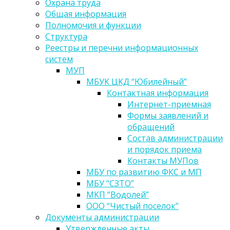
Охрана труда
Общая информация
Полномочия и функции
Структура
Реестры и перечни информационных
систем
МУП
МБУК ЦКД “Юбилейный”
Контактная информация
Интернет-приемная
Формы заявлений и
обращений
Состав администрации
и порядок приема
Контакты МУПов
МБУ по развитию ФКС и МП
МБУ “СЗТО”
МКП “Водолей”
ООО “Чистый поселок”
Документы администрации
Утвержденные акты