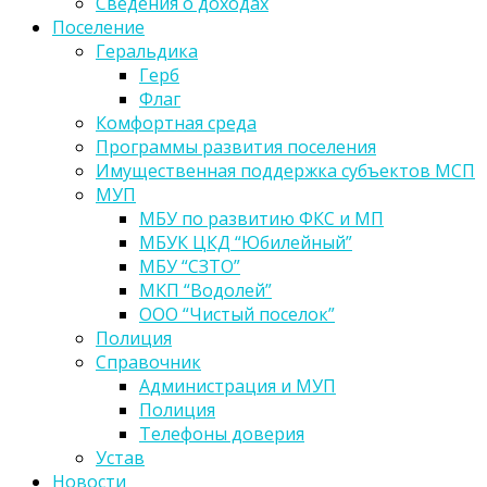
Сведения о доходах
Поселение
Геральдика
Герб
Флаг
Комфортная среда
Программы развития поселения
Имущественная поддержка субъектов МСП
МУП
МБУ по развитию ФКС и МП
МБУК ЦКД “Юбилейный”
МБУ “СЗТО”
МКП “Водолей”
ООО “Чистый поселок”
Полиция
Справочник
Администрация и МУП
Полиция
Телефоны доверия
Устав
Новости