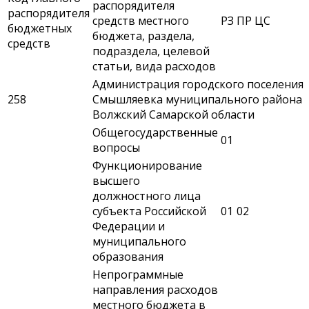
распорядителя
распорядителя
средств местного
РЗ
ПР
ЦС
бюджетных
бюджета, раздела,
средств
подраздела, целевой
статьи, вида расходов
Администрация городского поселения
258
Смышляевка муниципального района
Волжский Самарской области
Общегосударственные
01
вопросы
Функционирование
высшего
должностного лица
субъекта Российской
01
02
Федерации и
муниципального
образования
Непрограммные
направления расходов
местного бюджета в