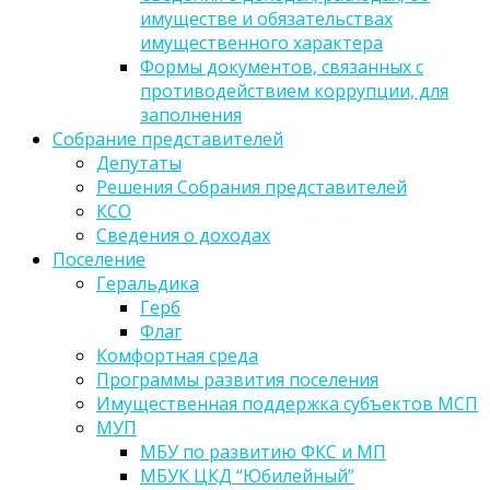
имуществе и обязательствах
имущественного характера
Формы документов, связанных с
противодействием коррупции, для
заполнения
Собрание представителей
Депутаты
Решения Собрания представителей
КСО
Сведения о доходах
Поселение
Геральдика
Герб
Флаг
Комфортная среда
Программы развития поселения
Имущественная поддержка субъектов МСП
МУП
МБУ по развитию ФКС и МП
МБУК ЦКД “Юбилейный”