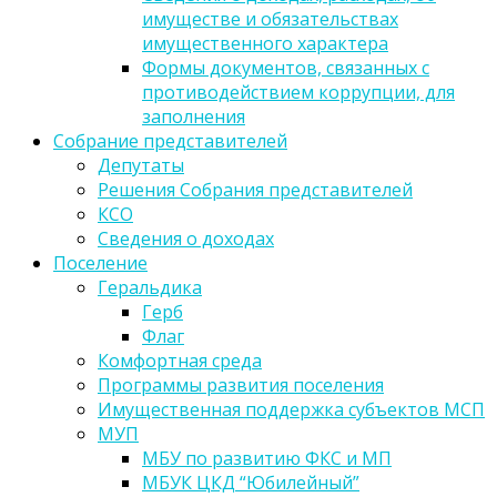
имуществе и обязательствах
имущественного характера
Формы документов, связанных с
противодействием коррупции, для
заполнения
Собрание представителей
Депутаты
Решения Собрания представителей
КСО
Сведения о доходах
Поселение
Геральдика
Герб
Флаг
Комфортная среда
Программы развития поселения
Имущественная поддержка субъектов МСП
МУП
МБУ по развитию ФКС и МП
МБУК ЦКД “Юбилейный”