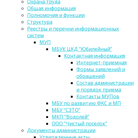
Охрана труда
Общая информация
Полномочия и функции
Структура
Реестры и перечни информационных
систем
МУП
МБУК ЦКД “Юбилейный”
Контактная информация
Интернет-приемная
Формы заявлений и
обращений
Состав администрации
и порядок приема
Контакты МУПов
МБУ по развитию ФКС и МП
МБУ “СЗТО”
МКП “Водолей”
ООО “Чистый поселок”
Документы администрации
Утвержденные акты