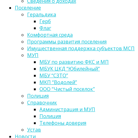
Сведения о доходах
Поселение
Геральдика
Герб
Флаг
Комфортная среда
Программы развития поселения
Имущественная поддержка субъектов МСП
МУП
МБУ по развитию ФКС и МП
МБУК ЦКД “Юбилейный”
МБУ “СЗТО”
МКП “Водолей”
ООО “Чистый поселок”
Полиция
Справочник
Администрация и МУП
Полиция
Телефоны доверия
Устав
Новости