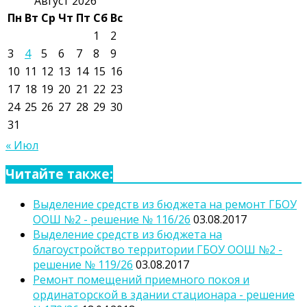
Август 2026
Пн
Вт
Ср
Чт
Пт
Сб
Вс
1
2
3
4
5
6
7
8
9
10
11
12
13
14
15
16
17
18
19
20
21
22
23
24
25
26
27
28
29
30
31
« Июл
Читайте также:
Выделение средств из бюджета на ремонт ГБОУ
ООШ №2 - решение № 116/26
03.08.2017
Выделение средств из бюджета на
благоустройство территории ГБОУ ООШ №2 -
решение № 119/26
03.08.2017
Ремонт помещений приемного покоя и
ординаторской в здании стационара - решение