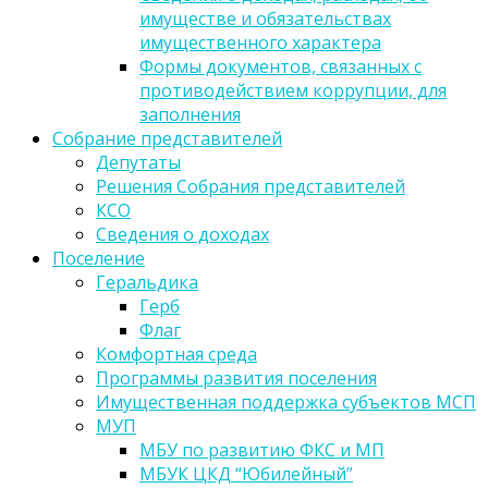
имуществе и обязательствах
имущественного характера
Формы документов, связанных с
противодействием коррупции, для
заполнения
Собрание представителей
Депутаты
Решения Собрания представителей
КСО
Сведения о доходах
Поселение
Геральдика
Герб
Флаг
Комфортная среда
Программы развития поселения
Имущественная поддержка субъектов МСП
МУП
МБУ по развитию ФКС и МП
МБУК ЦКД “Юбилейный”