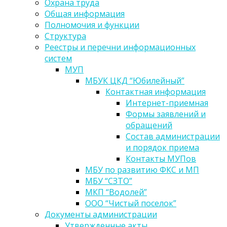
Охрана труда
Общая информация
Полномочия и функции
Структура
Реестры и перечни информационных
систем
МУП
МБУК ЦКД “Юбилейный”
Контактная информация
Интернет-приемная
Формы заявлений и
обращений
Состав администрации
и порядок приема
Контакты МУПов
МБУ по развитию ФКС и МП
МБУ “СЗТО”
МКП “Водолей”
ООО “Чистый поселок”
Документы администрации
Утвержденные акты