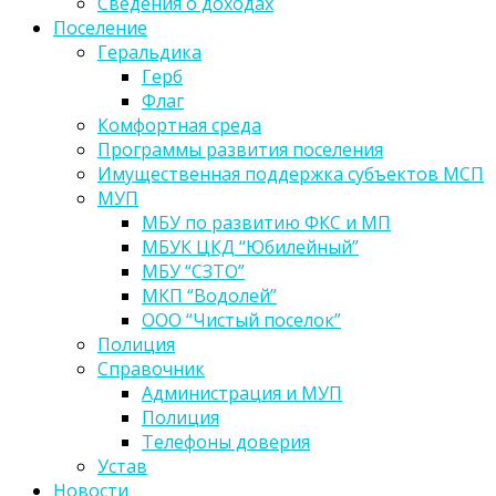
Сведения о доходах
Поселение
Геральдика
Герб
Флаг
Комфортная среда
Программы развития поселения
Имущественная поддержка субъектов МСП
МУП
МБУ по развитию ФКС и МП
МБУК ЦКД “Юбилейный”
МБУ “СЗТО”
МКП “Водолей”
ООО “Чистый поселок”
Полиция
Справочник
Администрация и МУП
Полиция
Телефоны доверия
Устав
Новости