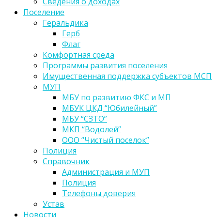
Сведения о доходах
Поселение
Геральдика
Герб
Флаг
Комфортная среда
Программы развития поселения
Имущественная поддержка субъектов МСП
МУП
МБУ по развитию ФКС и МП
МБУК ЦКД “Юбилейный”
МБУ “СЗТО”
МКП “Водолей”
ООО “Чистый поселок”
Полиция
Справочник
Администрация и МУП
Полиция
Телефоны доверия
Устав
Новости