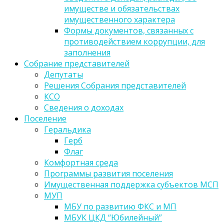
имуществе и обязательствах
имущественного характера
Формы документов, связанных с
противодействием коррупции, для
заполнения
Собрание представителей
Депутаты
Решения Собрания представителей
КСО
Сведения о доходах
Поселение
Геральдика
Герб
Флаг
Комфортная среда
Программы развития поселения
Имущественная поддержка субъектов МСП
МУП
МБУ по развитию ФКС и МП
МБУК ЦКД “Юбилейный”