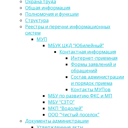
Охрана труда
Общая информация
Полномочия и функции
Структура
Реестры и перечни информационных
систем
МУП
МБУК ЦКД “Юбилейный”
Контактная информация
Интернет-приемная
Формы заявлений и
обращений
Состав администрации
и порядок приема
Контакты МУПов
МБУ по развитию ФКС и МП
МБУ “СЗТО”
МКП “Водолей”
ООО “Чистый поселок”
Документы администрации
Утвержденные акты