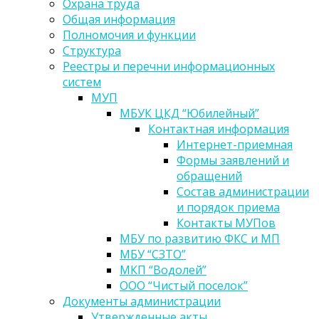
Охрана труда
Общая информация
Полномочия и функции
Структура
Реестры и перечни информационных
систем
МУП
МБУК ЦКД “Юбилейный”
Контактная информация
Интернет-приемная
Формы заявлений и
обращений
Состав администрации
и порядок приема
Контакты МУПов
МБУ по развитию ФКС и МП
МБУ “СЗТО”
МКП “Водолей”
ООО “Чистый поселок”
Документы администрации
Утвержденные акты