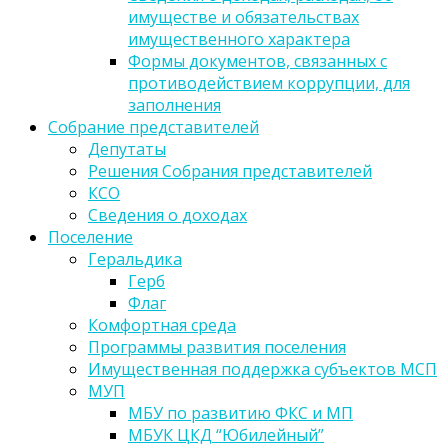
имуществе и обязательствах
имущественного характера
Формы документов, связанных с
противодействием коррупции, для
заполнения
Собрание представителей
Депутаты
Решения Собрания представителей
КСО
Сведения о доходах
Поселение
Геральдика
Герб
Флаг
Комфортная среда
Программы развития поселения
Имущественная поддержка субъектов МСП
МУП
МБУ по развитию ФКС и МП
МБУК ЦКД “Юбилейный”