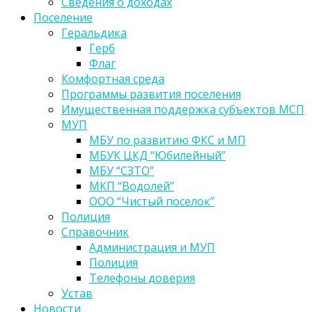
Сведения о доходах
Поселение
Геральдика
Герб
Флаг
Комфортная среда
Программы развития поселения
Имущественная поддержка субъектов МСП
МУП
МБУ по развитию ФКС и МП
МБУК ЦКД “Юбилейный”
МБУ “СЗТО”
МКП “Водолей”
ООО “Чистый поселок”
Полиция
Справочник
Администрация и МУП
Полиция
Телефоны доверия
Устав
Новости