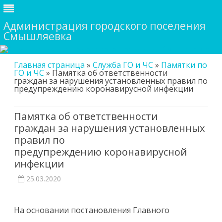
Администрация городского поселения
Смышляевка
Skip
Главная страница
»
Служба ГО и ЧС
»
Памятки по
to
ГО и ЧС
»
Памятка об ответственности
content
граждан за нарушения установленных правил по
предупреждению коронавирусной инфекции
Памятка об ответственности
граждан за нарушения установленных
правил по
предупреждению коронавирусной
инфекции
25.03.2020
На основании постановления Главного