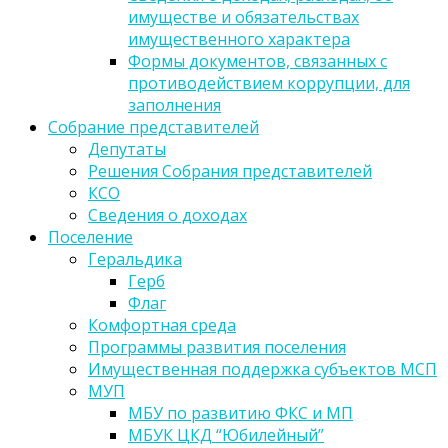
имуществе и обязательствах
имущественного характера
Формы документов, связанных с
противодействием коррупции, для
заполнения
Собрание представителей
Депутаты
Решения Собрания представителей
КСО
Сведения о доходах
Поселение
Геральдика
Герб
Флаг
Комфортная среда
Программы развития поселения
Имущественная поддержка субъектов МСП
МУП
МБУ по развитию ФКС и МП
МБУК ЦКД “Юбилейный”