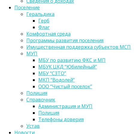
Сведения о доходах
Поселение
Геральдика
Герб
Флаг
Комфортная среда
Программы развития поселения
Имущественная поддержка субъектов МСП
МУП
МБУ по развитию ФКС и МП
МБУК ЦКД “Юбилейный”
МБУ “СЗТО”
МКП “Водолей”
ООО “Чистый поселок”
Полиция
Справочник
Администрация и МУП
Полиция
Телефоны доверия
Устав
Новости