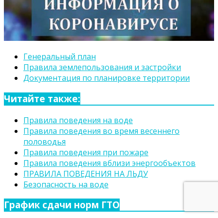
Генеральный план
Правила землепользования и застройки
Документация по планировке территории
Читайте также:
Правила поведения на воде
Правила поведения во время весеннего
половодья
Правила поведения при пожаре
Правила поведения вблизи энергообъектов
ПРАВИЛА ПОВЕДЕНИЯ НА ЛЬДУ
Безопасность на воде
График сдачи норм ГТО