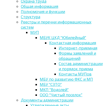
Охрана труда
Общая информация
Полномочия и функции
Структура
Реестры и перечни информационных
систем
МУП
МБУК ЦКД “Юбилейный”
Контактная информация
Интернет-приемная
Формы заявлений и
обращений
Состав администрации
и порядок приема
Контакты МУПов
МБУ по развитию ФКС и МП
МБУ “СЗТО”
МКП “Водолей”
ООО “Чистый поселок”
Документы администрации
Утвержденные акты