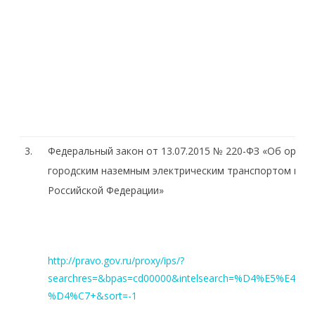
3.
Федеральный закон от 13.07.2015 № 220-ФЗ «Об орга
городским наземным электрическим транспортом в Ро
Российской Федерации»
http://pravo.gov.ru/proxy/ips/?
searchres=&bpas=cd00000&intelsearch=%D4%E5%E
%D4%C7+&sort=-1