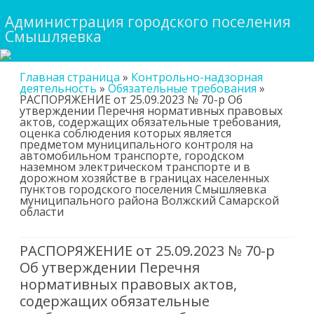
Администрация городского поселения
Смышляевка
Skip
Главная страница
»
Контрольно-надзорная
to
деятельность
»
Обязательные требования
»
content
РАСПОРЯЖЕНИЕ от 25.09.2023 № 70-р Об
утверждении Перечня нормативных правовых
актов, содержащих обязательные требования,
оценка соблюдения которых является
предметом муниципального контроля на
автомобильном транспорте, городском
наземном электрическом транспорте и в
дорожном хозяйстве в границах населенных
пунктов городского поселения Смышляевка
муниципального района Волжский Самарской
области
РАСПОРЯЖЕНИЕ от 25.09.2023 № 70-р
Об утверждении Перечня
нормативных правовых актов,
содержащих обязательные