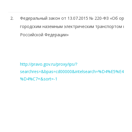
2.
Федеральный закон от 13.07.2015 № 220-ФЗ «Об орга
городским наземным электрическим транспортом в Ро
Российской Федерации»
http://pravo.gov.ru/proxy/ips/?
searchres=&bpas=cd00000&intelsearch=%D4%E5%E
%D4%C7+&sort=-1