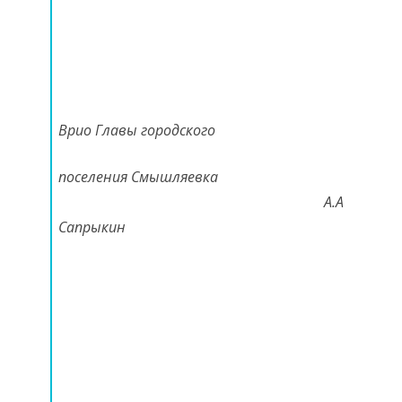
Врио Главы городского
поселения Смышляевка
А.А
Сапрыкин