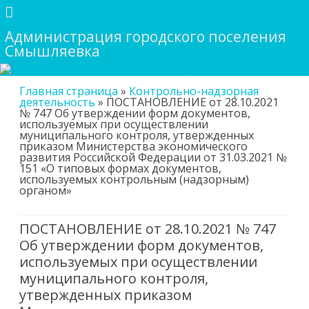
Администрация городского поселения
Смышляевка
Skip
Главная страница
»
Контрольно-надзорная
to
деятельность
»
ПОСТАНОВЛЕНИЕ от 28.10.2021
content
№ 747 Об утверждении форм документов,
используемых при осуществлении
муниципального контроля, утвержденных
приказом Министерства экономического
развития Российской Федерации от 31.03.2021 №
151 «О типовых формах документов,
используемых контрольным (надзорным)
органом»
ПОСТАНОВЛЕНИЕ от 28.10.2021 № 747
Об утверждении форм документов,
используемых при осуществлении
муниципального контроля,
утвержденных приказом