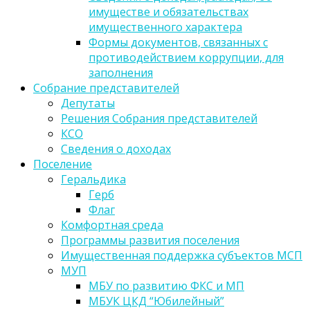
имуществе и обязательствах
имущественного характера
Формы документов, связанных с
противодействием коррупции, для
заполнения
Собрание представителей
Депутаты
Решения Собрания представителей
КСО
Сведения о доходах
Поселение
Геральдика
Герб
Флаг
Комфортная среда
Программы развития поселения
Имущественная поддержка субъектов МСП
МУП
МБУ по развитию ФКС и МП
МБУК ЦКД “Юбилейный”