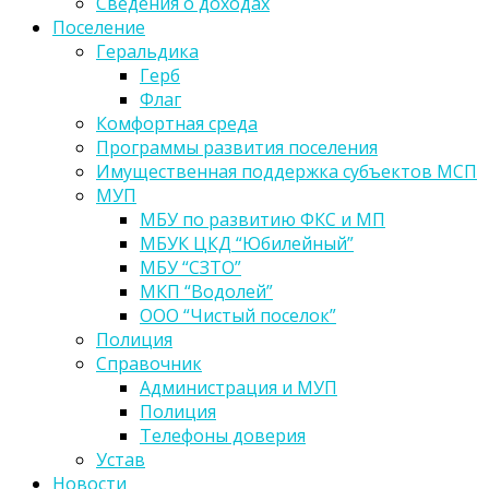
Сведения о доходах
Поселение
Геральдика
Герб
Флаг
Комфортная среда
Программы развития поселения
Имущественная поддержка субъектов МСП
МУП
МБУ по развитию ФКС и МП
МБУК ЦКД “Юбилейный”
МБУ “СЗТО”
МКП “Водолей”
ООО “Чистый поселок”
Полиция
Справочник
Администрация и МУП
Полиция
Телефоны доверия
Устав
Новости