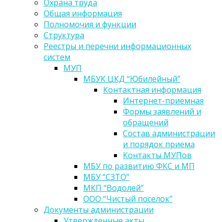
Охрана труда
Общая информация
Полномочия и функции
Структура
Реестры и перечни информационных
систем
МУП
МБУК ЦКД “Юбилейный”
Контактная информация
Интернет-приемная
Формы заявлений и
обращений
Состав администрации
и порядок приема
Контакты МУПов
МБУ по развитию ФКС и МП
МБУ “СЗТО”
МКП “Водолей”
ООО “Чистый поселок”
Документы администрации
Утвержденные акты