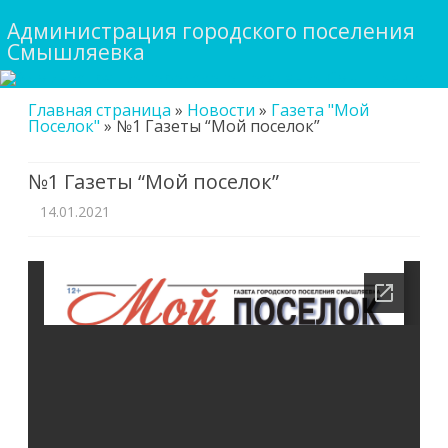
Администрация городского поселения
Смышляевка
Skip
Главная страница
»
Новости
»
Газета "Мой
to
Поселок"
»
№1 Газеты “Мой поселок”
content
№1 Газеты “Мой поселок”
14.01.2021