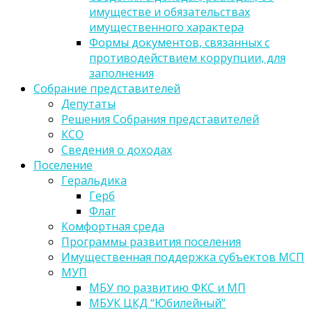
имуществе и обязательствах
имущественного характера
Формы документов, связанных с
противодействием коррупции, для
заполнения
Собрание представителей
Депутаты
Решения Собрания представителей
КСО
Сведения о доходах
Поселение
Геральдика
Герб
Флаг
Комфортная среда
Программы развития поселения
Имущественная поддержка субъектов МСП
МУП
МБУ по развитию ФКС и МП
МБУК ЦКД “Юбилейный”