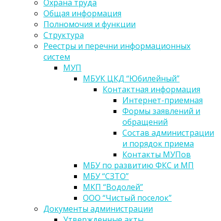
Охрана труда
Общая информация
Полномочия и функции
Структура
Реестры и перечни информационных
систем
МУП
МБУК ЦКД “Юбилейный”
Контактная информация
Интернет-приемная
Формы заявлений и
обращений
Состав администрации
и порядок приема
Контакты МУПов
МБУ по развитию ФКС и МП
МБУ “СЗТО”
МКП “Водолей”
ООО “Чистый поселок”
Документы администрации
Утвержденные акты