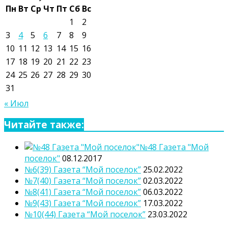
Пн
Вт
Ср
Чт
Пт
Сб
Вс
1
2
3
4
5
6
7
8
9
10
11
12
13
14
15
16
17
18
19
20
21
22
23
24
25
26
27
28
29
30
31
« Июл
Читайте также:
№48 Газета "Мой
поселок"
08.12.2017
№6(39) Газета “Мой поселок”
25.02.2022
№7(40) Газета “Мой поселок”
02.03.2022
№8(41) Газета “Мой поселок”
06.03.2022
№9(43) Газета “Мой поселок”
17.03.2022
№10(44) Газета “Мой поселок”
23.03.2022