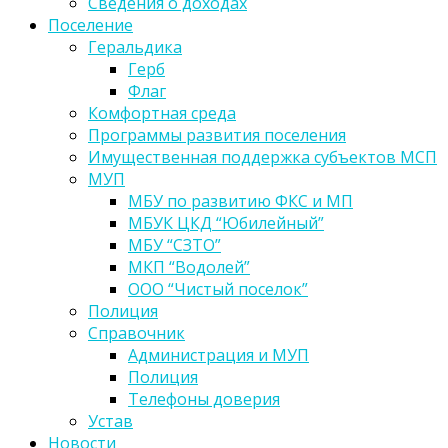
Сведения о доходах
Поселение
Геральдика
Герб
Флаг
Комфортная среда
Программы развития поселения
Имущественная поддержка субъектов МСП
МУП
МБУ по развитию ФКС и МП
МБУК ЦКД “Юбилейный”
МБУ “СЗТО”
МКП “Водолей”
ООО “Чистый поселок”
Полиция
Справочник
Администрация и МУП
Полиция
Телефоны доверия
Устав
Новости