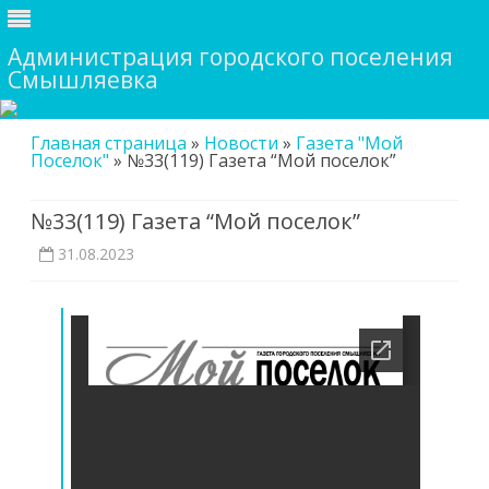
Администрация городского поселения
Смышляевка
Skip
Главная страница
»
Новости
»
Газета "Мой
to
Поселок"
»
№33(119) Газета “Мой поселок”
content
№33(119) Газета “Мой поселок”
31.08.2023