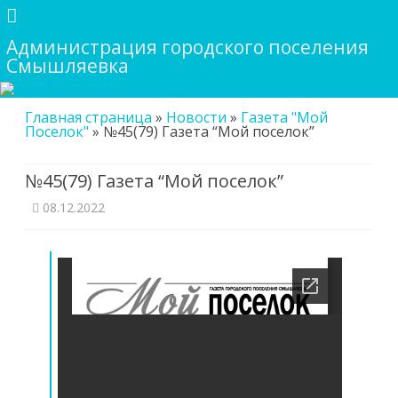
Администрация городского поселения
Смышляевка
Skip
Главная страница
»
Новости
»
Газета "Мой
to
Поселок"
»
№45(79) Газета “Мой поселок”
content
№45(79) Газета “Мой поселок”
08.12.2022