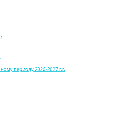
в
.
.
ому периоду 2026-2027 г.г.