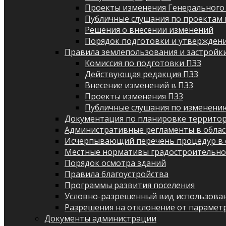
Проекты изменения Генерального
Публичные слушания по проектам 
Решения о внесении изменений
Порядок подготовки и утверждени
Правила землепользования и застройк
Комиссия по подготовки ПЗЗ
Действующая редакция ПЗЗ
Внесение изменений в ПЗЗ
Проекты изменения ПЗЗ
Публичные слушания по изменени
Документация по планировке террито
Административные регламенты в облас
Исчерпывающий перечень процедур в 
Местные нормативы градостроительно
Порядок осмотра зданий
Правила благоустройства
Программы развития поселения
Условно-разрешенный вид использован
Разрешения на отклонение от парамет
Документы администрации