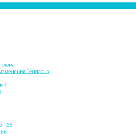
 плана
изменения Генплана
я ГП
и
ю ПЗЗ
рии