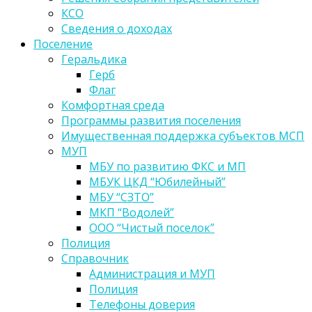
КСО
Сведения о доходах
Поселение
Геральдика
Герб
Флаг
Комфортная среда
Программы развития поселения
Имущественная поддержка субъектов МСП
МУП
МБУ по развитию ФКС и МП
МБУК ЦКД “Юбилейный”
МБУ “СЗТО”
МКП “Водолей”
ООО “Чистый поселок”
Полиция
Справочник
Администрация и МУП
Полиция
Телефоны доверия