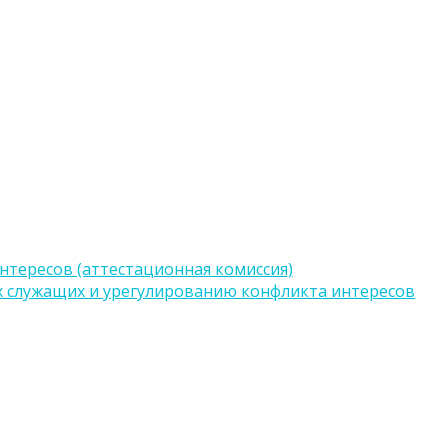
тересов (аттестационная комиссия)
 служащих и урегулированию конфликта интересов