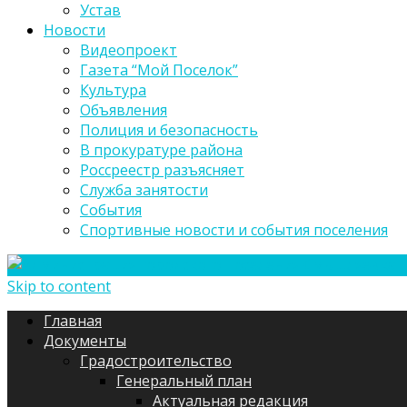
Устав
Новости
Видеопроект
Газета “Мой Поселок”
Культура
Объявления
Полиция и безопасность
В прокуратуре района
Россреестр разъясняет
Служба занятости
События
Спортивные новости и события поселения
Skip to content
Главная
Документы
Градостроительство
Генеральный план
Актуальная редакция