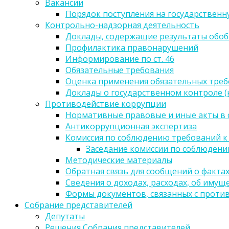
Вакансии
Порядок поступления на государственн
Контрольно-надзорная деятельность
Доклады, содержащие результаты обо
Профилактика правонарушений
Информирование по ст. 46
Обязательные требования
Оценка применения обязательных тре
Доклады о государственном контроле 
Противодействие коррупции
Нормативные правовые и иные акты в 
Антикоррупционная экспертиза
Комиссия по соблюдению требований к
Заседание комиссии по соблюден
Методические материалы
Обратная связь для сообщений о факта
Сведения о доходах, расходах, об имущ
Формы документов, связанных с проти
Собрание представителей
Депутаты
Решения Собрания представителей