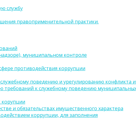
ую службу
бщения правоприменительной практики.
бований
(надзоре), муниципальном контроле
сфере противодействия коррупции
 служебному поведению и урегулированию конфликта ин
ию требований к служебному поведению муниципальных
х корупции
естве и обязательствах имущественного характера
водействием коррупции, для заполнения