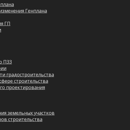
 плана
изменения Генплана
я ГП
и
ю ПЗЗ
рии
ти градостроительства
сфере строительства
го проектирования
ия земельных участков
ров строительства