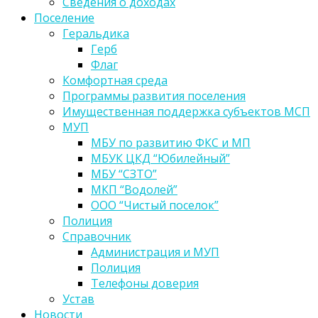
Сведения о доходах
Поселение
Геральдика
Герб
Флаг
Комфортная среда
Программы развития поселения
Имущественная поддержка субъектов МСП
МУП
МБУ по развитию ФКС и МП
МБУК ЦКД “Юбилейный”
МБУ “СЗТО”
МКП “Водолей”
ООО “Чистый поселок”
Полиция
Справочник
Администрация и МУП
Полиция
Телефоны доверия
Устав
Новости