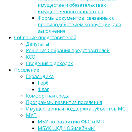
имуществе и обязательствах
имущественного характера
Формы документов, связанных с
противодействием коррупции, для
заполнения
Собрание представителей
Депутаты
Решения Собрания представителей
КСО
Сведения о доходах
Поселение
Геральдика
Герб
Флаг
Комфортная среда
Программы развития поселения
Имущественная поддержка субъектов МСП
МУП
МБУ по развитию ФКС и МП
МБУК ЦКД “Юбилейный”