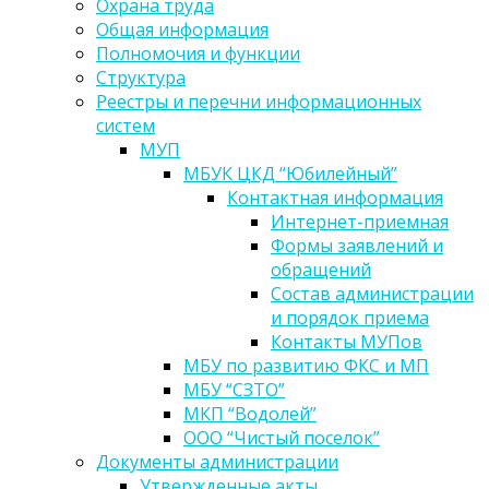
Охрана труда
Общая информация
Полномочия и функции
Структура
Реестры и перечни информационных
систем
МУП
МБУК ЦКД “Юбилейный”
Контактная информация
Интернет-приемная
Формы заявлений и
обращений
Состав администрации
и порядок приема
Контакты МУПов
МБУ по развитию ФКС и МП
МБУ “СЗТО”
МКП “Водолей”
ООО “Чистый поселок”
Документы администрации
Утвержденные акты