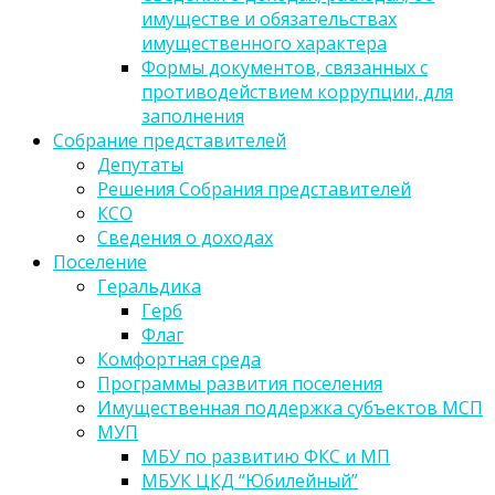
имуществе и обязательствах
имущественного характера
Формы документов, связанных с
противодействием коррупции, для
заполнения
Собрание представителей
Депутаты
Решения Собрания представителей
КСО
Сведения о доходах
Поселение
Геральдика
Герб
Флаг
Комфортная среда
Программы развития поселения
Имущественная поддержка субъектов МСП
МУП
МБУ по развитию ФКС и МП
МБУК ЦКД “Юбилейный”