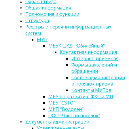
Охрана труда
Общая информация
Полномочия и функции
Структура
Реестры и перечни информационных
систем
МУП
МБУК ЦКД “Юбилейный”
Контактная информация
Интернет-приемная
Формы заявлений и
обращений
Состав администрации
и порядок приема
Контакты МУПов
МБУ по развитию ФКС и МП
МБУ “СЗТО”
МКП “Водолей”
ООО “Чистый поселок”
Документы администрации
Утвержденные акты