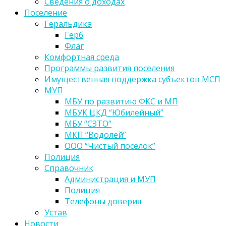
Сведения о доходах
Поселение
Геральдика
Герб
Флаг
Комфортная среда
Программы развития поселения
Имущественная поддержка субъектов МСП
МУП
МБУ по развитию ФКС и МП
МБУК ЦКД “Юбилейный”
МБУ “СЗТО”
МКП “Водолей”
ООО “Чистый поселок”
Полиция
Справочник
Администрация и МУП
Полиция
Телефоны доверия
Устав
Новости