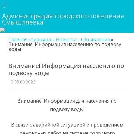
Администрация городского поселения
Смышляевка
Skip
Главная страница
»
Новости
»
Объявления
»
to
Внимание! Информация населению по подвозу
content
воды
Внимание! Информация населению по
подвозу воды
05.09.2022
Внимание! Информация для населения по
подвозу воды!
В связи с аварийной ситуацией и проведением
ремонтных работ на системе холодного