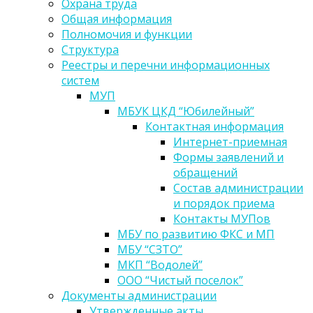
Охрана труда
Общая информация
Полномочия и функции
Структура
Реестры и перечни информационных
систем
МУП
МБУК ЦКД “Юбилейный”
Контактная информация
Интернет-приемная
Формы заявлений и
обращений
Состав администрации
и порядок приема
Контакты МУПов
МБУ по развитию ФКС и МП
МБУ “СЗТО”
МКП “Водолей”
ООО “Чистый поселок”
Документы администрации
Утвержденные акты