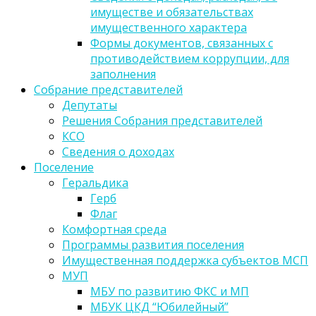
имуществе и обязательствах
имущественного характера
Формы документов, связанных с
противодействием коррупции, для
заполнения
Собрание представителей
Депутаты
Решения Собрания представителей
КСО
Сведения о доходах
Поселение
Геральдика
Герб
Флаг
Комфортная среда
Программы развития поселения
Имущественная поддержка субъектов МСП
МУП
МБУ по развитию ФКС и МП
МБУК ЦКД “Юбилейный”