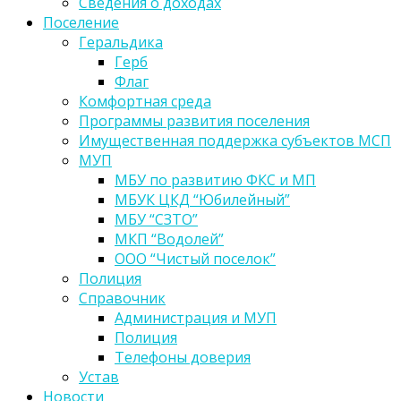
Сведения о доходах
Поселение
Геральдика
Герб
Флаг
Комфортная среда
Программы развития поселения
Имущественная поддержка субъектов МСП
МУП
МБУ по развитию ФКС и МП
МБУК ЦКД “Юбилейный”
МБУ “СЗТО”
МКП “Водолей”
ООО “Чистый поселок”
Полиция
Справочник
Администрация и МУП
Полиция
Телефоны доверия
Устав
Новости