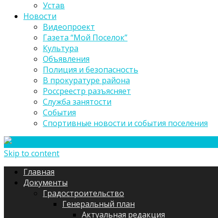
Устав
Новости
Видеопроект
Газета “Мой Поселок”
Культура
Объявления
Полиция и безопасность
В прокуратуре района
Россреестр разъясняет
Служба занятости
События
Спортивные новости и события поселения
Skip to content
Главная
Документы
Градостроительство
Генеральный план
Актуальная редакция