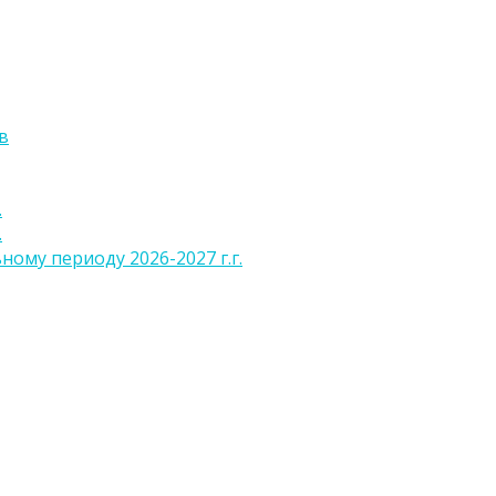
в
.
.
ому периоду 2026-2027 г.г.