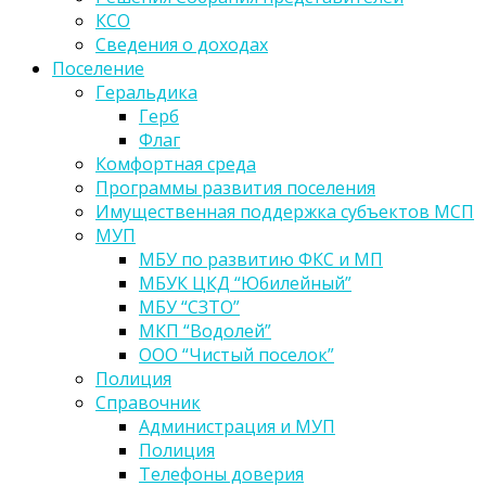
КСО
Сведения о доходах
Поселение
Геральдика
Герб
Флаг
Комфортная среда
Программы развития поселения
Имущественная поддержка субъектов МСП
МУП
МБУ по развитию ФКС и МП
МБУК ЦКД “Юбилейный”
МБУ “СЗТО”
МКП “Водолей”
ООО “Чистый поселок”
Полиция
Справочник
Администрация и МУП
Полиция
Телефоны доверия