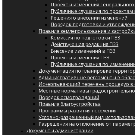
Проекты изменения Генерального
Публичные слушания по проектам 
Решения о внесении изменений
Порядок подготовки и утверждени
Правила землепользования и застройк
Комиссия по подготовки ПЗЗ
Действующая редакция ПЗЗ
Внесение изменений в ПЗЗ
Проекты изменения ПЗЗ
Публичные слушания по изменени
Документация по планировке террито
Административные регламенты в облас
Исчерпывающий перечень процедур в 
Местные нормативы градостроительно
Порядок осмотра зданий
Правила благоустройства
Программы развития поселения
Условно-разрешенный вид использован
Разрешения на отклонение от парамет
Документы администрации