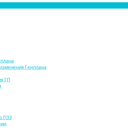
 плана
изменения Генплана
я ГП
и
ю ПЗЗ
рии