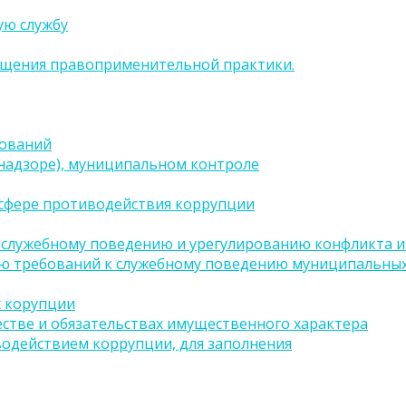
ую службу
бщения правоприменительной практики.
бований
(надзоре), муниципальном контроле
сфере противодействия коррупции
 служебному поведению и урегулированию конфликта ин
ию требований к служебному поведению муниципальных
х корупции
естве и обязательствах имущественного характера
водействием коррупции, для заполнения