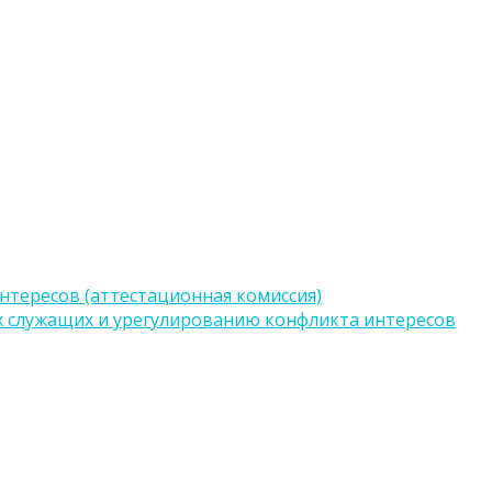
тересов (аттестационная комиссия)
 служащих и урегулированию конфликта интересов