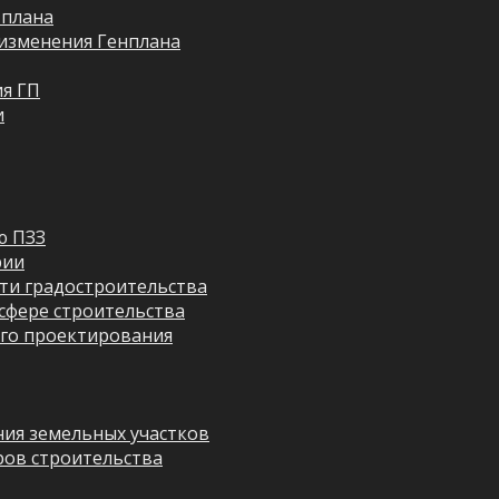
 плана
изменения Генплана
я ГП
и
ю ПЗЗ
рии
ти градостроительства
сфере строительства
го проектирования
ия земельных участков
ров строительства