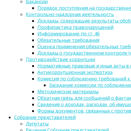
Вакансии
Порядок поступления на государственн
Контрольно-надзорная деятельность
Доклады, содержащие результаты обо
Профилактика правонарушений
Информирование по ст. 46
Обязательные требования
Оценка применения обязательных тре
Доклады о государственном контроле 
Противодействие коррупции
Нормативные правовые и иные акты в 
Антикоррупционная экспертиза
Комиссия по соблюдению требований к
Заседание комиссии по соблюден
Методические материалы
Обратная связь для сообщений о факта
Сведения о доходах, расходах, об имущ
Формы документов, связанных с проти
Собрание представителей
Депутаты
Решения Собрания представителей