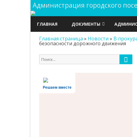
Администрация городского по
ГЛАВНАЯ
ДОКУМЕНТЫ
АДМИНИС
Главная страница
»
Новости
»
В прокур
ГРАДОСТРОИТЕЛЬСТВО
ПУБЛИЧНЫ
безопасности дорожного движения
ДОКУМЕНТЫ
ОХРАНА Т
Пои
Поиск
АДМИНИСТРАЦИИ
ОБЩАЯ И
для:
РЕШЕНИЯ СОБРАНИЯ
ПОЛНОМО
ПРЕДСТАВИТЕЛЕЙ
Решаем вместе
СТРУКТУР
ПРОЕКТЫ НОРМАТИВНО-
ПРАВОВЫХ АКТОВ
РЕЕСТРЫ И
ИНФОРМА
ГОСУДАРСТВЕННЫЕ ЗАКУПКИ
ДОКУМЕН
ВЫБОРЫ
АДМИНИС
БЮДЖЕТ ПОСЕЛЕНИЯ