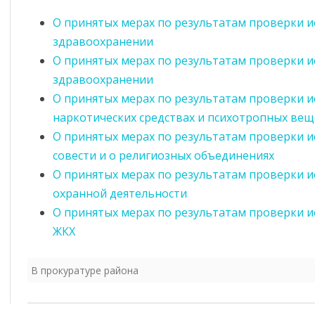
О принятых мерах по результатам проверки и
ИНФОРМИРОВАНИЕ ПО СТ. 46
АНТИКОРРУПЦИОННАЯ
здравоохранении
ЭКСПЕРТИЗА
ОБЯЗАТЕЛЬНЫЕ ТРЕБОВАНИЯ
О принятых мерах по результатам проверки и
КОМИССИЯ ПО СОБЛЮДЕНИЮ
ЗАСЕДАНИЕ КОМИ
здравоохранении
ОЦЕНКА ПРИМЕНЕНИЯ
ТРЕБОВАНИЙ К СЛУЖЕБНОМУ
СОБЛЮДЕНИЮ ТР
О принятых мерах по результатам проверки 
ОБЯЗАТЕЛЬНЫХ ТРЕБОВАНИЙ
ПОВЕДЕНИЮ И
К СЛУЖЕБНОМУ П
наркотических средствах и психотропных вещ
УРЕГУЛИРОВАНИЮ
МУНИЦИПАЛЬНЫХ
ДОКЛАДЫ О
О принятых мерах по результатам проверки и
КОНФЛИКТА ИНТЕРЕСОВ
СЛУЖАЩИХ И
ГОСУДАРСТВЕННОМ
совести и о религиозных объединениях
(АТТЕСТАЦИОННАЯ
УРЕГУЛИРОВАНИЮ
КОНТРОЛЕ (НАДЗОРЕ),
КОМИССИЯ)
КОНФЛИКТА ИНТЕ
О принятых мерах по результатам проверки и
МУНИЦИПАЛЬНОМ
охранной деятельности
КОНТРОЛЕ
МЕТОДИЧЕСКИЕ МАТЕРИАЛЫ
О принятых мерах по результатам проверки и
ЖКХ
ОБРАТНАЯ СВЯЗЬ ДЛЯ
СООБЩЕНИЙ О ФАКТАХ
КОРУПЦИИ
В прокуратуре района
СВЕДЕНИЯ О ДОХОДАХ,
РАСХОДАХ, ОБ ИМУЩЕСТВЕ И