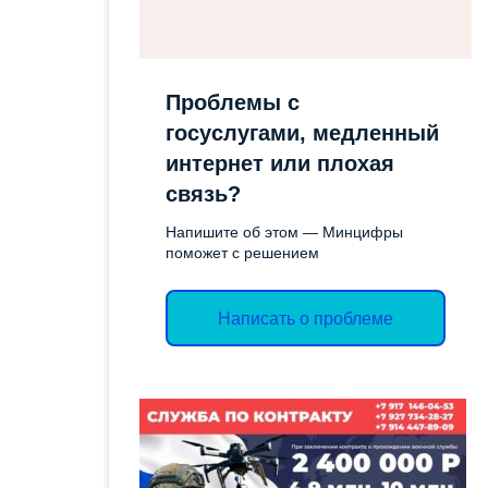
СОЦИАЛЬН
ОТЧЕТЫ
ИМУЩЕСТ
ЭКОЛОГИЧЕСКОЕ
ПОДДЕРЖК
Проблемы с
ЗАКОНОДАТЕЛЬСТВО
СЛУЖБА ГО
госуслугами, медленный
ЭКСПЕРТНЫЕ ЗАКЛЮЧЕНИЯ
интернет или плохая
ТОРГИ
связь?
ОБЪЯВЛЕН
Напишите об этом — Минцифры
АДМИНИС
поможет с решением
ВАКАНСИИ
Написать о проблеме
КОНТРОЛ
ДЕЯТЕЛЬН
ПРОТИВОД
КОРРУПЦИ