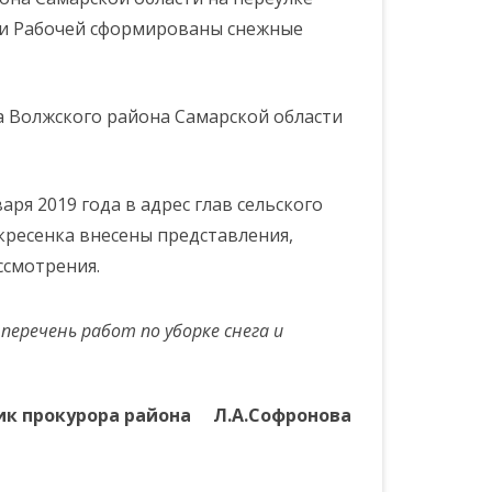
СОБЫТИЯ
МКП “ВОДОЛЕЙ”
ПОЛИЦИЯ
ПОРЯДОК ПРИЕМА
 и Рабочей сформированы снежные
СТВ
СЕЛОК”
СПОРТИВНЫЕ НОВОСТИ И
ПЕРИОД
ООО “ЧИСТЫЙ ПОСЕЛОК”
ТЕЛЕФОНЫ ДОВЕРИЯ
КОНТАКТЫ МУПОВ
СОБЫТИЯ ПОСЕЛЕНИЯ
а Волжского района Самарской области
ПЕРИОД
ПЛАН ПОДГОТОВКИ К
ОТОПИТЕЛЬНОМУ ПЕРИОДУ
2026-2027 Г.Г.
аря 2019 года в адрес глав сельского
кресенка внесены представления,
ссмотрения.
еречень работ по уборке снега и
к прокурора района Л.А.Софронова