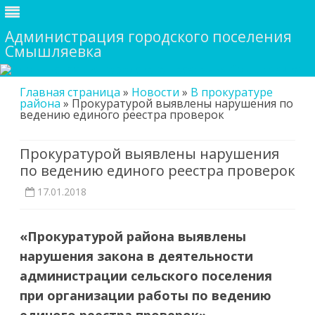
Администрация городского поселения
Смышляевка
Skip
Главная страница
»
Новости
»
В прокуратуре
to
района
»
Прокуратурой выявлены нарушения по
content
ведению единого реестра проверок
Прокуратурой выявлены нарушения
по ведению единого реестра проверок
17.01.2018
«Прокуратурой района выявлены
нарушения закона в деятельности
администрации сельского поселения
при организации работы по ведению