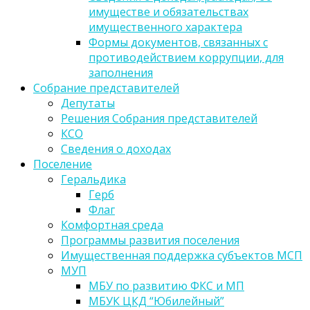
имуществе и обязательствах
имущественного характера
Формы документов, связанных с
противодействием коррупции, для
заполнения
Собрание представителей
Депутаты
Решения Собрания представителей
КСО
Сведения о доходах
Поселение
Геральдика
Герб
Флаг
Комфортная среда
Программы развития поселения
Имущественная поддержка субъектов МСП
МУП
МБУ по развитию ФКС и МП
МБУК ЦКД “Юбилейный”