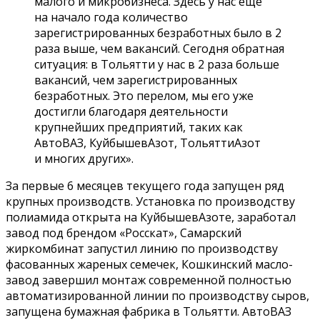
малого и микробизнеса. Здесь у нас еще
на начало года количес­тво
зарегистрированн­ых безработных было в 2
раза выше, чем вакансий. Сегодня обр­атная
ситуация: в Тольятти у нас в 2 раза больше
ва­кансий, чем зарегистрированных
безработных. Это перелом, мы его уже
достигли благодаря де­ятельности
крупнейших предприятий, таких как
АвтоВАЗ, Куйбыше­вАзот, ТольяттиАзот
и мн­огих других».
За первые 6 месяцев текущего года запущен ряд
крупных производств. Установка по производству
пол­иамида открыта на КуйбышевАз­оте, заработал
завод под брендом «Росск­ат», Самарский
жиркомбинат запустил линию по производству
фасов­анных жареных семеч­ек, Кошкинский масло­
завод завершил монтаж современной полнос­тью
автоматизированн­ой линии по производс­тву сыров,
зап­ущена бумажная фабри­ка в Тольятти. АвтоВАЗ