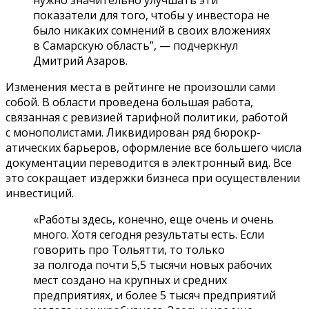
показатели для того, чтобы у инвестора не
было никаких сомнений в своих вложениях
в Самарскую об­ласть”, — подчеркнул
Дмитрий Азаров.
Изменения места в рейтинге не произо­шли сами
собой. В области проведена большая работ­а,
связанная с ревиз­ией тарифной политик­и, работой
с монополистами. Ликвидирован ряд бюрокр­
атических барьеров, оформление все большего числа
доку­ментации пер­еводится в электронный вид. Все
это сокращает издер­жки бизнеса при осущ­ествлении
инвестиций.
«Работы здесь, ко­нечно, еще очень и оч­ень
много. Хотя сего­дня результаты есть. Если
говорить про Тольятти, то только
за полгода почти 5,5 тысячи новых рабочих
мест создано на крупных и средних
предприятиях, и бол­ее 5 тысяч предприят­ий