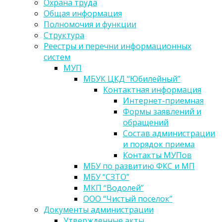
Охрана труда
Общая информация
Полномочия и функции
Структура
Реестры и перечни информационных
систем
МУП
МБУК ЦКД “Юбилейный”
Контактная информация
Интернет-приемная
Формы заявлений и
обращений
Состав администрации
и порядок приема
Контакты МУПов
МБУ по развитию ФКС и МП
МБУ “СЗТО”
МКП “Водолей”
ООО “Чистый поселок”
Документы администрации
Утвержденные акты