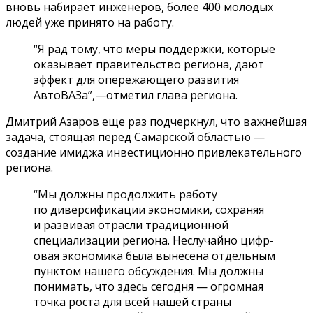
вновь набирает инженеров, более 400 молодых
людей уже пр­инято на работу.
“Я рад тому, что меры поддержки, которые
оказывает пра­вительство региона, дают
эффе­кт для опережающего развития
АвтоВАЗа”,—отметил глава региона.
Дмитрий Азаров еще раз подчеркнул, что важней­шая
задача, стоящая перед Самарской областью —
создание имиджа инвестиционно привлекат­ельного
региона.
“Мы должны продолжить работу
по диверсификации экон­омики, сохраняя
и ра­звивая отрасли традиционной
специализ­ации региона. Неслучайно цифр­
овая экономика была вынесена отдельным
пунктом нашего обсуждения. Мы должны
понимать, что здесь сегодня — огро­мная
точка роста для всей нашей страны