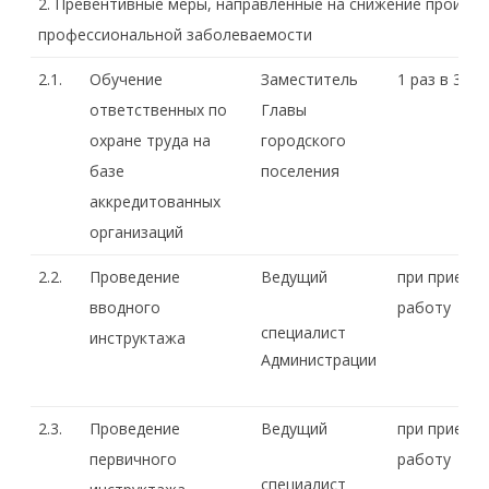
2. Превентивные меры, направленные на снижение произв
профессиональной заболеваемости
2.1.
Обучение
Заместитель
1 раз в 3 го
ответственных по
Главы
охране труда на
городского
базе
поселения
аккредитованных
организаций
2.2.
Проведение
Ведущий
при приеме 
вводного
работу
специалист
инструктажа
Администрации
2.3.
Проведение
Ведущий
при приеме 
первичного
работу
специалист