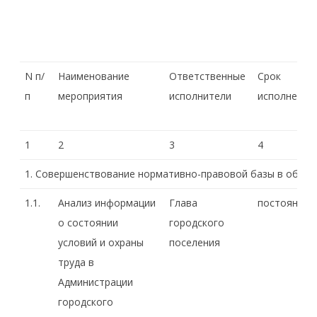
N п/
Наименование
Ответственные
Срок
п
мероприятия
исполнители
исполнения
1
2
3
4
1. Совершенствование нормативно-правовой базы в облас
1.1.
Анализ информации
Глава
постоянно
о состоянии
городского
условий и охраны
поселения
труда в
Администрации
городского