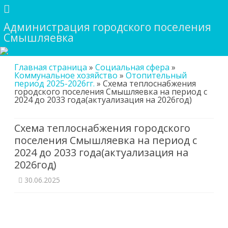
Администрация городского поселения
Смышляевка
Skip
Главная страница
»
Социальная сфера
»
to
Коммунальное хозяйство
»
Отопительный
content
период 2025-2026гг.
»
Схема теплоснабжения
городского поселения Смышляевка на период с
2024 до 2033 года(актуализация на 2026год)
Схема теплоснабжения городского
поселения Смышляевка на период с
2024 до 2033 года(актуализация на
2026год)
30.06.2025