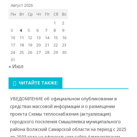
Август 2026
Пн
Вт
Ср
Чт
Пт
Сб
Вс
1
2
3
4
5
6
7
8
9
10
11
12
13
14
15
16
17
18
19
20
21
22
23
24
25
26
27
28
29
30
31
« Июл
ЧИТАЙТЕ ТАКЖЕ:
УВЕДОМЛЕНИЕ об официальном опубликовании в
средствах массовой информации и о размещении
проекта Схемы теплоснабжения (актуализация)
городского поселения Смышляевка муниципального
района Волжский Самарской области на период с 2025
до 2033 года на официальном сайте Администрации