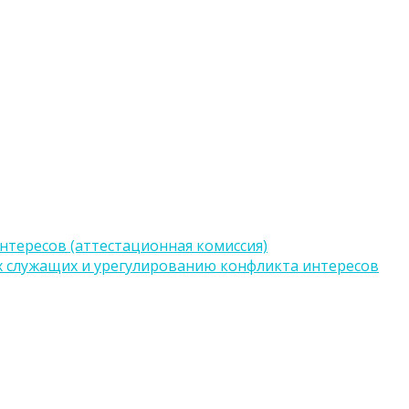
тересов (аттестационная комиссия)
 служащих и урегулированию конфликта интересов