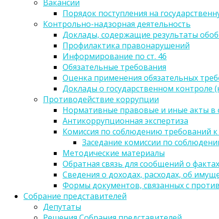
Вакансии
Порядок поступления на государственн
Контрольно-надзорная деятельность
Доклады, содержащие результаты обо
Профилактика правонарушений
Информирование по ст. 46
Обязательные требования
Оценка применения обязательных тре
Доклады о государственном контроле 
Противодействие коррупции
Нормативные правовые и иные акты в 
Антикоррупционная экспертиза
Комиссия по соблюдению требований к
Заседание комиссии по соблюден
Методические материалы
Обратная связь для сообщений о факта
Сведения о доходах, расходах, об имущ
Формы документов, связанных с проти
Собрание представителей
Депутаты
Решения Собрания представителей