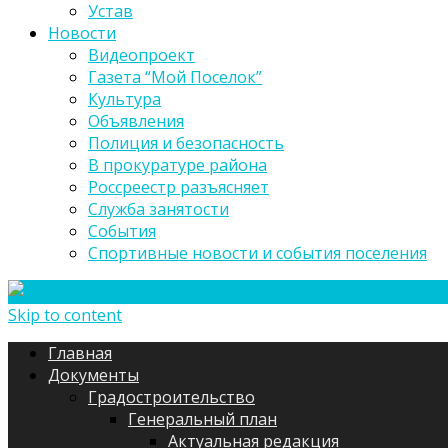
Устав
Новости
Видеопроект
Газета “Мой Поселок”
Культура
Объявления
Полиция и безопасность
В прокуратуре района
Россреестр разъясняет
Служба занятости
События
Спортивные новости и события поселения
Skip to content
Главная
Документы
Градостроительство
Генеральный план
Актуальная редакция