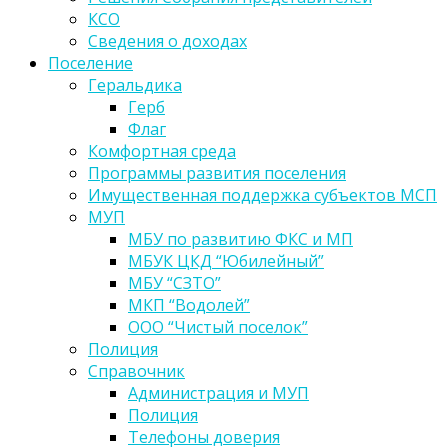
КСО
Сведения о доходах
Поселение
Геральдика
Герб
Флаг
Комфортная среда
Программы развития поселения
Имущественная поддержка субъектов МСП
МУП
МБУ по развитию ФКС и МП
МБУК ЦКД “Юбилейный”
МБУ “СЗТО”
МКП “Водолей”
ООО “Чистый поселок”
Полиция
Справочник
Администрация и МУП
Полиция
Телефоны доверия