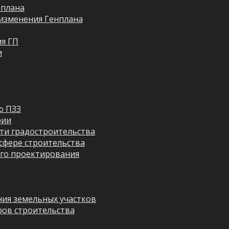
 плана
изменения Генплана
я ГП
и
ю ПЗЗ
рии
ти градостроительства
сфере строительства
го проектирования
ия земельных участков
ров строительства