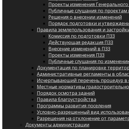
Проекты изменения Генерального
Публичные слушания по проектам 
Решения о внесении изменений
Порядок подготовки и утверждени
Правила землепользования и застройк
Комиссия по подготовки ПЗЗ
Действующая редакция ПЗЗ
Внесение изменений в ПЗЗ
Проекты изменения ПЗЗ
Публичные слушания по изменени
Документация по планировке террито
Административные регламенты в облас
Исчерпывающий перечень процедур в 
Местные нормативы градостроительно
Порядок осмотра зданий
Правила благоустройства
Программы развития поселения
Условно-разрешенный вид использован
Разрешения на отклонение от парамет
Документы администрации