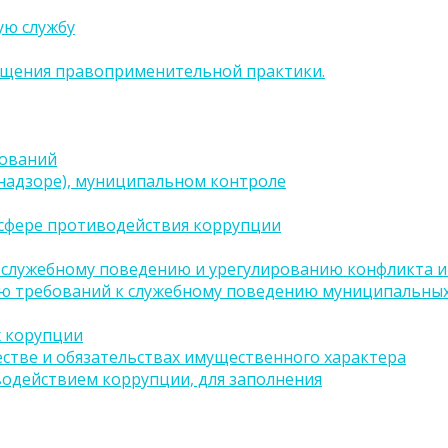
ую службу
бщения правоприменительной практики.
бований
(надзоре), муниципальном контроле
сфере противодействия коррупции
 служебному поведению и урегулированию конфликта ин
ию требований к служебному поведению муниципальных
х корупции
естве и обязательствах имущественного характера
водействием коррупции, для заполнения