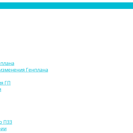
 плана
изменения Генплана
я ГП
и
ю ПЗЗ
рии