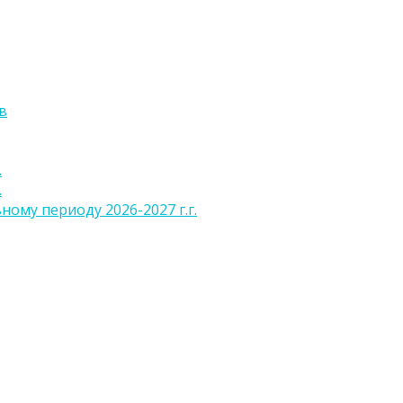
в
.
.
ому периоду 2026-2027 г.г.