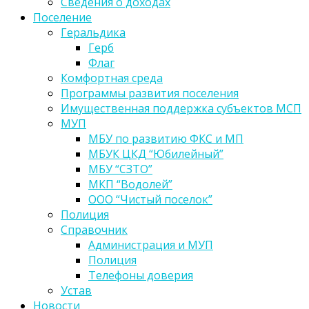
Сведения о доходах
Поселение
Геральдика
Герб
Флаг
Комфортная среда
Программы развития поселения
Имущественная поддержка субъектов МСП
МУП
МБУ по развитию ФКС и МП
МБУК ЦКД “Юбилейный”
МБУ “СЗТО”
МКП “Водолей”
ООО “Чистый поселок”
Полиция
Справочник
Администрация и МУП
Полиция
Телефоны доверия
Устав
Новости