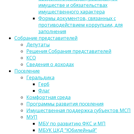
имуществе и обязательствах
имущественного характера
Формы документов, связанных с
противодействием коррупции, для
заполнения
Собрание представителей
Депутаты
Решения Собрания представителей
КСО
Сведения о доходах
Поселение
Геральдика
Герб
Флаг
Комфортная среда
Программы развития поселения
Имущественная поддержка субъектов МСП
МУП
МБУ по развитию ФКС и МП
МБУК ЦКД “Юбилейный”