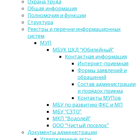
Охрана труда
Общая информация
Полномочия и функции
Структура
Реестры и перечни информационных
систем
МУП
МБУК ЦКД “Юбилейный”
Контактная информация
Интернет-приемная
Формы заявлений и
обращений
Состав администрации
и порядок приема
Контакты МУПов
МБУ по развитию ФКС и МП
МБУ “СЗТО”
МКП “Водолей”
ООО “Чистый поселок”
Документы администрации
Утвержденные акты