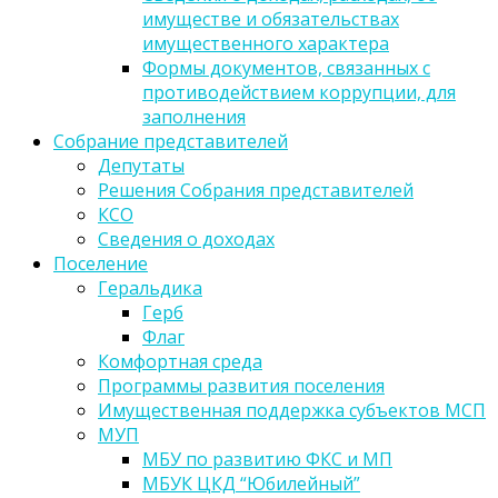
имуществе и обязательствах
имущественного характера
Формы документов, связанных с
противодействием коррупции, для
заполнения
Собрание представителей
Депутаты
Решения Собрания представителей
КСО
Сведения о доходах
Поселение
Геральдика
Герб
Флаг
Комфортная среда
Программы развития поселения
Имущественная поддержка субъектов МСП
МУП
МБУ по развитию ФКС и МП
МБУК ЦКД “Юбилейный”