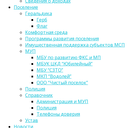
Сведения о доходах
Поселение
Геральдика
Герб
Флаг
Комфортная среда
Программы развития поселения
Имущественная поддержка субъектов МСП
МУП
МБУ по развитию ФКС и МП
МБУК ЦКД “Юбилейный”
МБУ “СЗТО”
МКП “Водолей”
ООО “Чистый поселок”
Полиция
Справочник
Администрация и МУП
Полиция
Телефоны доверия
Устав
Новости