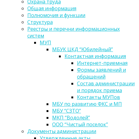
Охрана труда
Общая информация
Полномочия и функции
Структура
Реестры и перечни информационных
систем
МУП
МБУК ЦКД “Юбилейный”
Контактная информация
Интернет-приемная
Формы заявлений и
обращений
Состав администрации
и порядок приема
Контакты МУПов
МБУ по развитию ФКС и МП
МБУ “СЗТО”
МКП “Водолей”
ООО “Чистый поселок”
Документы администрации
Утвержденные акты