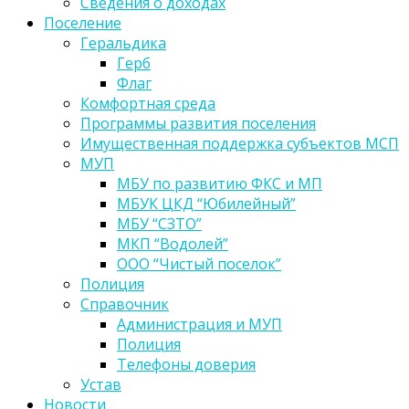
Сведения о доходах
Поселение
Геральдика
Герб
Флаг
Комфортная среда
Программы развития поселения
Имущественная поддержка субъектов МСП
МУП
МБУ по развитию ФКС и МП
МБУК ЦКД “Юбилейный”
МБУ “СЗТО”
МКП “Водолей”
ООО “Чистый поселок”
Полиция
Справочник
Администрация и МУП
Полиция
Телефоны доверия
Устав
Новости