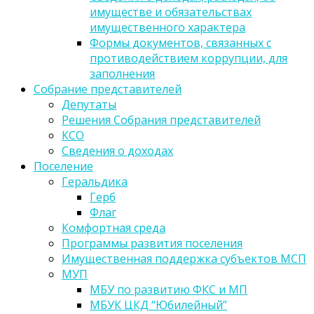
имуществе и обязательствах
имущественного характера
Формы документов, связанных с
противодействием коррупции, для
заполнения
Собрание представителей
Депутаты
Решения Собрания представителей
КСО
Сведения о доходах
Поселение
Геральдика
Герб
Флаг
Комфортная среда
Программы развития поселения
Имущественная поддержка субъектов МСП
МУП
МБУ по развитию ФКС и МП
МБУК ЦКД “Юбилейный”