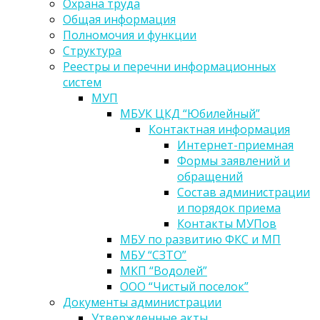
Охрана труда
Общая информация
Полномочия и функции
Структура
Реестры и перечни информационных
систем
МУП
МБУК ЦКД “Юбилейный”
Контактная информация
Интернет-приемная
Формы заявлений и
обращений
Состав администрации
и порядок приема
Контакты МУПов
МБУ по развитию ФКС и МП
МБУ “СЗТО”
МКП “Водолей”
ООО “Чистый поселок”
Документы администрации
Утвержденные акты