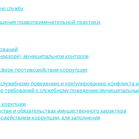
ую службу
бщения правоприменительной практики.
бований
(надзоре), муниципальном контроле
сфере противодействия коррупции
 служебному поведению и урегулированию конфликта ин
ию требований к служебному поведению муниципальных
х корупции
естве и обязательствах имущественного характера
водействием коррупции, для заполнения