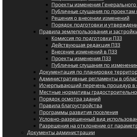
Проекты изменения Генерального
Публичные слушания по проектам 
Решения о внесении изменений
Порядок подготовки и утверждени
Правила землепользования и застройк
Комиссия по подготовки ПЗЗ
Действующая редакция ПЗЗ
Внесение изменений в ПЗЗ
Проекты изменения ПЗЗ
Публичные слушания по изменени
Документация по планировке террито
Административные регламенты в облас
Исчерпывающий перечень процедур в 
Местные нормативы градостроительно
Порядок осмотра зданий
Правила благоустройства
Программы развития поселения
Условно-разрешенный вид использован
Разрешения на отклонение от парамет
Документы администрации