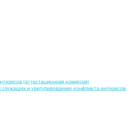
тересов (аттестационная комиссия)
 служащих и урегулированию конфликта интересов