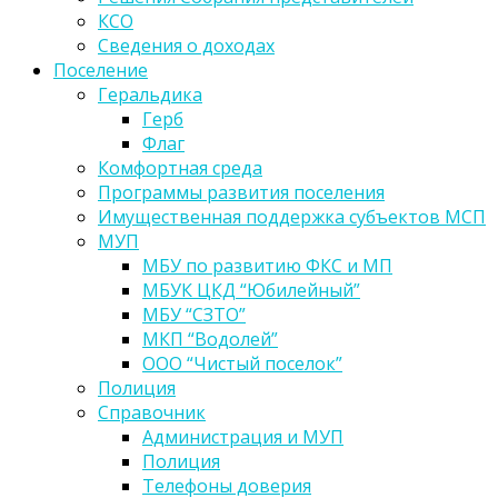
КСО
Сведения о доходах
Поселение
Геральдика
Герб
Флаг
Комфортная среда
Программы развития поселения
Имущественная поддержка субъектов МСП
МУП
МБУ по развитию ФКС и МП
МБУК ЦКД “Юбилейный”
МБУ “СЗТО”
МКП “Водолей”
ООО “Чистый поселок”
Полиция
Справочник
Администрация и МУП
Полиция
Телефоны доверия