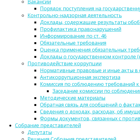
Вакансии
Порядок поступления на государственн
Контрольно-надзорная деятельность
Доклады, содержащие результаты обо
Профилактика правонарушений
Информирование по ст. 46
Обязательные требования
Оценка применения обязательных тре
Доклады о государственном контроле 
Противодействие коррупции
Нормативные правовые и иные акты в 
Антикоррупционная экспертиза
Комиссия по соблюдению требований к
Заседание комиссии по соблюден
Методические материалы
Обратная связь для сообщений о факта
Сведения о доходах, расходах, об имущ
Формы документов, связанных с проти
Собрание представителей
Депутаты
Решения Собрания представителей