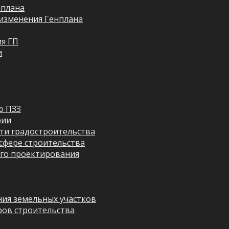
 плана
изменения Генплана
я ГП
и
ю ПЗЗ
рии
ти градостроительства
сфере строительства
го проектирования
ия земельных участков
ров строительства