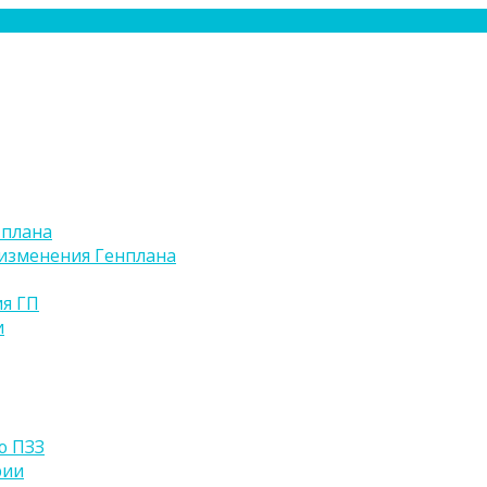
 плана
изменения Генплана
я ГП
и
ю ПЗЗ
рии