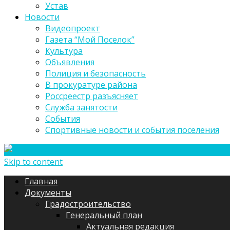
Устав
Новости
Видеопроект
Газета “Мой Поселок”
Культура
Объявления
Полиция и безопасность
В прокуратуре района
Россреестр разъясняет
Служба занятости
События
Спортивные новости и события поселения
Skip to content
Главная
Документы
Градостроительство
Генеральный план
Актуальная редакция