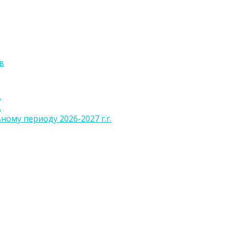
в
.
.
ому периоду 2026-2027 г.г.