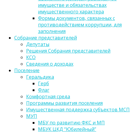
имуществе и обязательствах
имущественного характера
Формы документов, связанных с
противодействием коррупции, для
заполнения
Собрание представителей
Депутаты
Решения Собрания представителей
КСО
Сведения о доходах
Поселение
Геральдика
Герб
Флаг
Комфортная среда
Программы развития поселения
Имущественная поддержка субъектов МСП
МУП
МБУ по развитию ФКС и МП
МБУК ЦКД “Юбилейный”