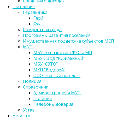
Сведения о доходах
Поселение
Геральдика
Герб
Флаг
Комфортная среда
Программы развития поселения
Имущественная поддержка субъектов МСП
МУП
МБУ по развитию ФКС и МП
МБУК ЦКД “Юбилейный”
МБУ “СЗТО”
МКП “Водолей”
ООО “Чистый поселок”
Полиция
Справочник
Администрация и МУП
Полиция
Телефоны доверия
Устав
Новости