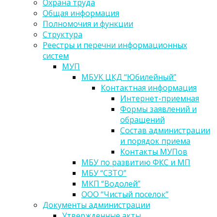
Охрана труда
Общая информация
Полномочия и функции
Структура
Реестры и перечни информационных
систем
МУП
МБУК ЦКД “Юбилейный”
Контактная информация
Интернет-приемная
Формы заявлений и
обращений
Состав администрации
и порядок приема
Контакты МУПов
МБУ по развитию ФКС и МП
МБУ “СЗТО”
МКП “Водолей”
ООО “Чистый поселок”
Документы администрации
Утвержденные акты