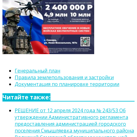
Генеральный план
Правила землепользования и застройки
Документация по планировке территории
Читайте также:
РЕШЕНИЕ от 12 апреля 2024 года № 243/53 Об
утверждении Административного регламента
предоставления администрацией городского
поселения Смышляевка муниципального района